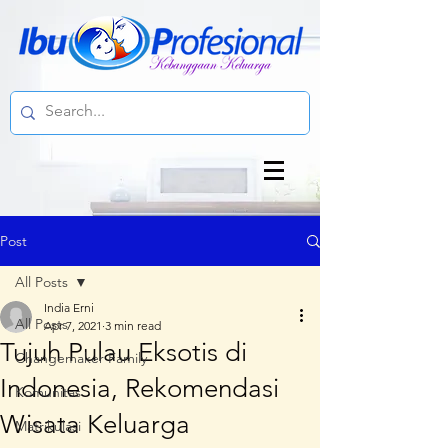
Post
All Posts
India Erni
All Posts
Apr 7, 2021
3 min read
Tujuh Pulau Eksotis di
Changemaker Family
Indonesia, Rekomendasi
Komunitas
Wisata Keluarga
Matrikulasi