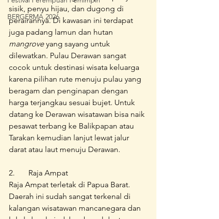
Festival Perempuan Pemimpin
sisik, penyu hijau, dan dugong di 
BERGERMA 2026
perairannya. Di kawasan ini terdapat 
juga padang lamun dan hutan 
mangrove
 yang sayang untuk 
dilewatkan. Pulau Derawan sangat 
cocok untuk destinasi wisata keluarga 
karena pilihan rute menuju pulau yang 
beragam dan penginapan dengan 
harga terjangkau sesuai bujet. Untuk 
datang ke Derawan wisatawan bisa naik 
pesawat terbang ke Balikpapan atau 
Tarakan kemudian lanjut lewat jalur 
darat atau laut menuju Derawan.
2.	Raja Ampat
Raja Ampat terletak di Papua Barat. 
Daerah ini sudah sangat terkenal di 
kalangan wisatawan mancanegara dan 