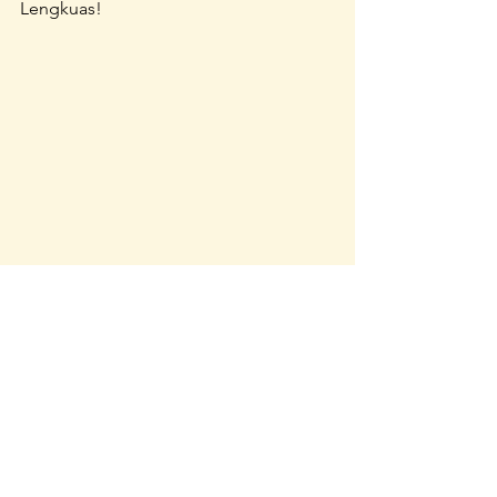
Lengkuas!
Bagaimana, sangat menarik bukan 