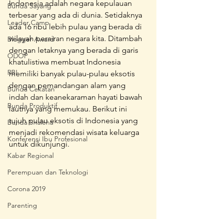
Indonesia adalah negara kepulauan 
Bunda Sayang
terbesar yang ada di dunia. Setidaknya 
Leader Camp
ada 16 ribu lebih pulau yang berada di 
wilayah perairan negara kita. Ditambah 
Blogger Award
dengan letaknya yang berada di garis 
ODOP
khatulistiwa membuat Indonesia 
RBI
memiliki banyak pulau-pulau eksotis 
dengan pemandangan alam yang 
Bunda Cekatan
indah dan keanekaraman hayati bawah 
Bunda Produktif
lautnya yang memukau. Berikut ini 
tujuh pulau eksotis di Indonesia yang 
Bunda Shaleha
menjadi rekomendasi wisata keluarga 
Konferensi Ibu Profesional
untuk dikunjungi.
Kabar Regional
Perempuan dan Teknologi
Corona 2019
Parenting