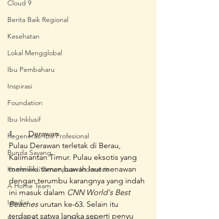
Cloud 9
Berita Baik Regional
Kesehatan
Lokal Mengglobal
Ibu Pembaharu
Inspirasi
Foundation
Ibu Inklusif
1.	Derawan 
Regenerasi Ibu Profesional
Pulau Derawan terletak di Berau, 
Bunda Sayang
Kalimantan Timur. Pulau eksotis yang 
memiliki taman bawah laut menawan 
Konferensi Perempuan Indonesia
dengan terumbu karangnya yang indah 
A Home Team
ini masuk dalam 
CNN World's Best 
Ipedia
Beaches
 urutan ke-63. Selain itu 
terdapat satwa langka seperti penyu 