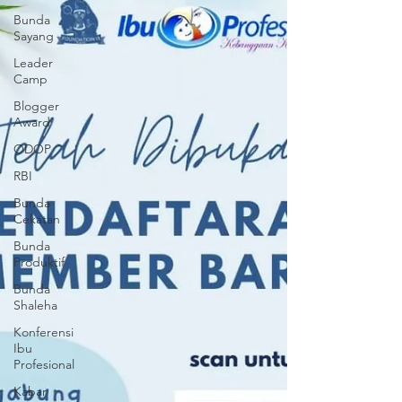
Bunda
Sayang
Leader
Camp
Blogger
Award
ODOP
RBI
Bunda
Cekatan
Bunda
Produktif
Bunda
Shaleha
Konferensi
Ibu
Profesional
Kabar