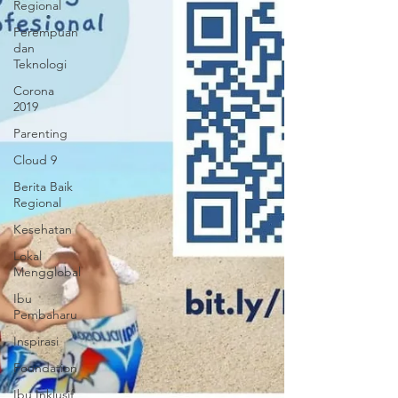
Regional
Perempuan
dan
Teknologi
Corona
2019
Parenting
Cloud 9
Berita Baik
Regional
Kesehatan
Lokal
Mengglobal
Ibu
Pembaharu
Inspirasi
Foundation
Ibu Inklusif