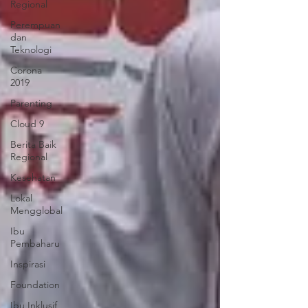
Regional
Perempuan
dan
Teknologi
Corona
2019
Parenting
Cloud 9
Berita Baik
Regional
Kesehatan
Lokal
Mengglobal
Ibu
Pembaharu
Inspirasi
Foundation
Ibu Inklusif