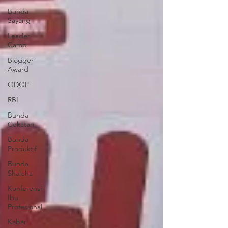
Bunda
Sayang
Leader
Camp
Blogger
Award
ODOP
RBI
Bunda
Cekatan
Bunda
Produktif
Bunda
Shaleha
Konferensi
Ibu
Profesional
Kabar