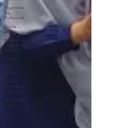
Regenerasi
Ibu
Profesional
Bunda
Sayang
Konferensi
Perempuan
Indonesia
A Home
Team
Ipedia
Festival
Perempuan
Pemimpin
BERGERMA
2026