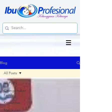
Blog
All Posts
All Posts
Changemaker
Family
Komunitas
Matrikulasi