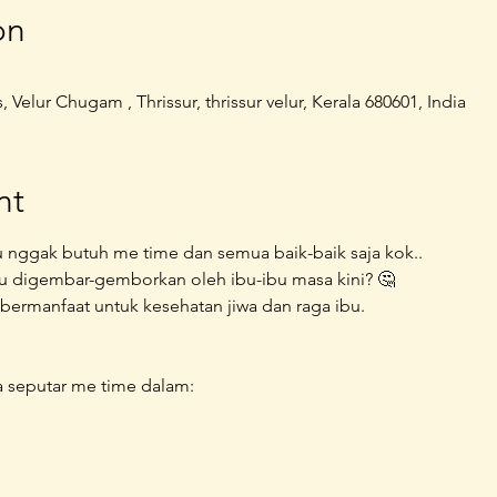
on
elur Chugam , Thrissur, thrissur velur, Kerala 680601, India
nt