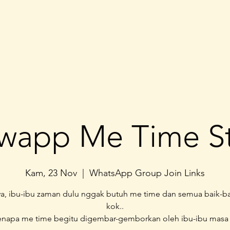
wapp Me Time S
Kam, 23 Nov
  |  
WhatsApp Group Join Links
a, ibu-ibu zaman dulu nggak butuh me time dan semua baik-ba
kok..
kenapa me time begitu digembar-gemborkan oleh ibu-ibu masa k