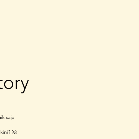
tory
ik saja
ini? 🤔