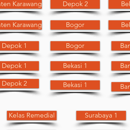
ten Karawang
Depok 2
Be
ten Karawang
Bogor
Be
Depok 1
Bogor
Ba
Depok 1
Bekasi 1
Ba
Depok 2
Bekasi 1
Ba
Kelas Remedial
Surabaya 1