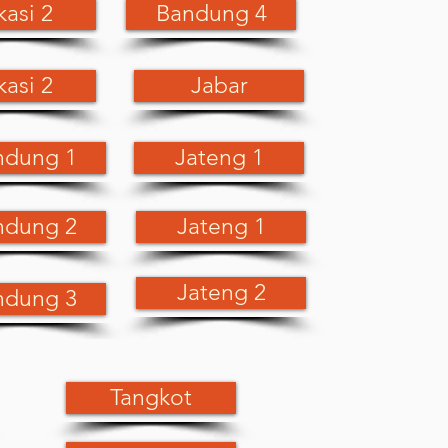
kasi 2
Bandung 4
kasi 2
Jabar
ndung 1
Jateng 1
ndung 2
Jateng 1
Jateng 2
ndung 3
Tangkot