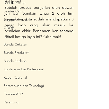
Hai Ipers!
Bunda Sayang
Setelah proses penjurian oleh dewan 
Leader Camp
juri dan penilain tahap 2 oleh tim 
sayembara, kita sudah mendapatkan 3 
Blogger Award
besar logo yang akan masuk ke 
ODOP
penilaian akhir. Penasaran kan tentang 
RBI
detail ketiga logo ini? Yuk simak!
Bunda Cekatan
Bunda Produktif
Bunda Shaleha
Konferensi Ibu Profesional
Kabar Regional
Perempuan dan Teknologi
Corona 2019
Parenting