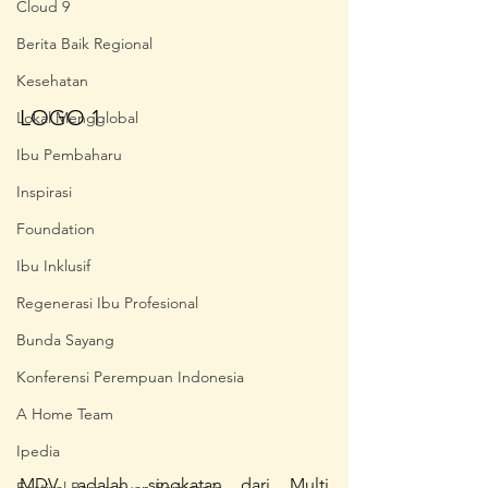
Cloud 9
Berita Baik Regional
Kesehatan
LOGO 1
Lokal Mengglobal
Ibu Pembaharu
Inspirasi
Foundation
Ibu Inklusif
Regenerasi Ibu Profesional
Bunda Sayang
Konferensi Perempuan Indonesia
A Home Team
Ipedia
MDV adalah singkatan dari Multi 