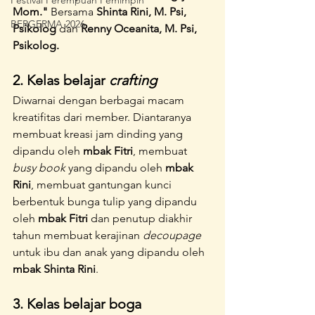
Festival Perempuan Pemimpin
Mom."
 Bersama 
Shinta Rini, M. Psi, 
BERGERMA 2026
Psikolog
 dan 
Renny Oceanita, M. Psi, 
Psikolog.
2. Kelas belajar
 crafting 
Diwarnai dengan berbagai macam 
kreatifitas dari member. Diantaranya 
membuat kreasi jam dinding yang 
dipandu oleh 
mbak Fitri
, membuat 
busy book
 yang dipandu oleh 
mbak 
Rini
, membuat gantungan kunci 
berbentuk bunga tulip yang dipandu 
oleh 
mbak Fitri
 dan penutup diakhir 
tahun membuat kerajinan 
decoupage
untuk ibu dan anak yang dipandu oleh 
mbak Shinta Rini
.
3. Kelas belajar boga