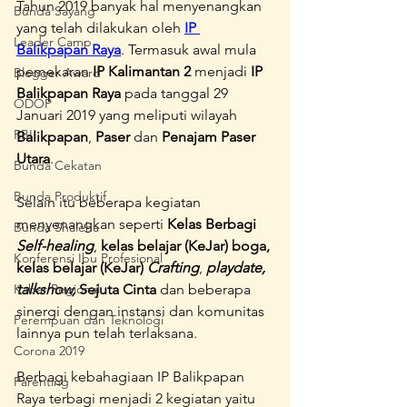
Tahun 2019 banyak hal menyenangkan 
Bunda Sayang
yang telah dilakukan oleh 
IP 
Leader Camp
Balikpapan Raya
. Termasuk awal mula 
pemekaran 
IP Kalimantan 2
 menjadi 
IP 
Blogger Award
Balikpapan Raya
 pada tanggal 29 
ODOP
Januari 2019 yang meliputi wilayah
RBI
Balikpapan
, 
Paser
 dan
 Penajam Paser 
Utara
. 
Bunda Cekatan
Bunda Produktif
Selain itu beberapa kegiatan 
menyenangkan seperti 
Kelas Berbagi 
Bunda Shaleha
Self-healing
, 
kelas belajar (KeJar) boga, 
Konferensi Ibu Profesional
kelas belajar (KeJar) 
Crafting
, 
playdate, 
Kabar Regional
talkshow,
 Sejuta Cinta
 dan beberapa 
sinergi dengan instansi dan komunitas 
Perempuan dan Teknologi
lainnya pun telah terlaksana. 
Corona 2019
Berbagi kebahagiaan IP Balikpapan 
Parenting
Raya terbagi menjadi 2 kegiatan yaitu 