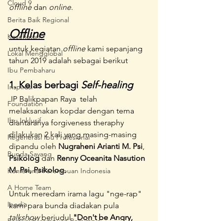
Cloud 9
offline
 dan 
online
.
Berita Baik Regional
Offline
Kesehatan
untuk kegiatan 
offline
 kami sepanjang 
Lokal Mengglobal
tahun 2019 adalah sebagai berikut
Ibu Pembaharu
1. Kelas berbagi
 Self-healing
Inspirasi
 IP Balikpapan Raya  telah 
Foundation
melaksanakan kopdar dengan tema 
Ibu Inklusif
diantaranya forgiveness theraphy 
dilakukan 2 kali yang masing-masing 
Regenerasi Ibu Profesional
dipandu oleh 
Nugraheni Arianti M. Psi
, 
Bunda Sayang
Psikolog
 dan 
Renny Oceanita Nasution 
M. Psi, Psikolog.
Konferensi Perempuan Indonesia
A Home Team
Untuk meredam irama lagu "nge-rap" 
Ipedia
kami para bunda diadakan pula 
talkshow
 berjudul 
"Don't be Angry, 