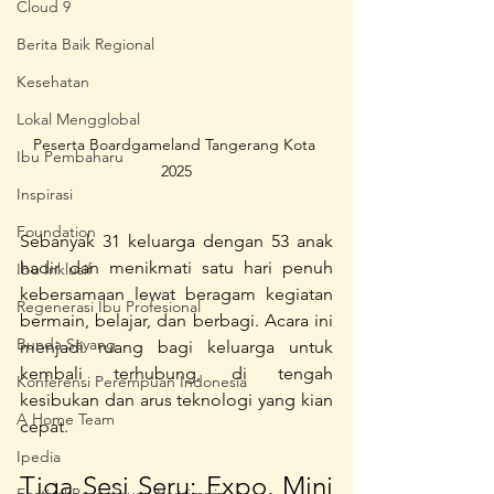
Cloud 9
Berita Baik Regional
Kesehatan
Lokal Mengglobal
Peserta Boardgameland Tangerang Kota 
Ibu Pembaharu
2025
Inspirasi
Foundation
Sebanyak 31 keluarga dengan 53 anak 
hadir dan menikmati satu hari penuh 
Ibu Inklusif
kebersamaan lewat beragam kegiatan 
Regenerasi Ibu Profesional
bermain, belajar, dan berbagi. Acara ini 
Bunda Sayang
menjadi ruang bagi keluarga untuk 
kembali terhubung, di tengah 
Konferensi Perempuan Indonesia
kesibukan dan arus teknologi yang kian 
A Home Team
cepat.
Ipedia
Tiga Sesi Seru: Expo, Mini 