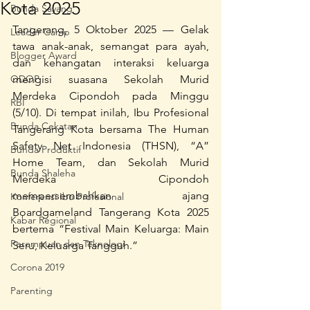
Kota 2025
Bunda Sayang
Tangerang, 5 Oktober 2025 — Gelak 
Leader Camp
tawa anak-anak, semangat para ayah, 
Blogger Award
dan kehangatan interaksi keluarga 
ODOP
mengisi suasana Sekolah Murid 
Merdeka Cipondoh pada Minggu 
RBI
(5/10). Di tempat inilah, Ibu Profesional 
Bunda Cekatan
Tangerang Kota bersama The Human 
Safety Net Indonesia (THSN), “A” 
Bunda Produktif
Home Team, dan Sekolah Murid 
Bunda Shaleha
Merdeka Cipondoh 
mempersembahkan ajang 
Konferensi Ibu Profesional
Boardgameland Tangerang Kota 2025 
Kabar Regional
bertema “Festival Main Keluarga: Main 
Perempuan dan Teknologi
Seru, Keluarga Tangguh.”
Corona 2019
Parenting