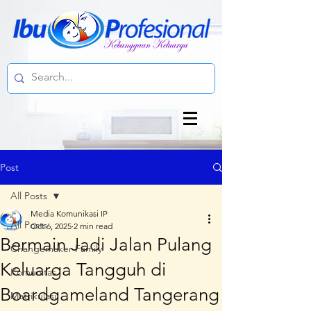
Post
All Posts
Media Komunikasi IP
All Posts
Oct 6, 2025
2 min read
Bermain Jadi Jalan Pulang
Changemaker Family
Keluarga Tangguh di
Komunitas
Boardgameland Tangerang
Matrikulasi