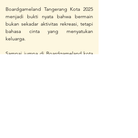
Boardgameland Tangerang Kota 2025 
menjadi bukti nyata bahwa bermain 
bukan sekadar aktivitas rekreasi, tetapi 
bahasa cinta yang menyatukan 
keluarga.
Sampai jumpa di Boardgameland kota 
berikutnya! Mari terus bermain, tertawa, 
dan menumbuhkan keluarga yang 
tangguh.
See All
Recent Posts