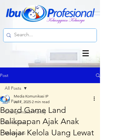
Post
All Posts
Media Komunikasi IP
All Posts
Jul 7, 2025
2 min read
Board Game Land
Changemaker Family
Balikpapan Ajak Anak
Komunitas
Belajar Kelola Uang Lewat
Matrikulasi