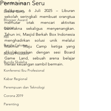
Permainan Seru
Bunda Sayang
Balikpapan, 6 Juli 2025 – Liburan 
Leader Camp
sekolah seringkali membuat orangtua 
Blogger Award
memutar otak mencari aktivitas 
ODOP
bermakna sekaligus menyenangkan. 
Tahun ini, Masjid Berkah Box Indonesia 
RBI
menghadirkan solusi unik melalui 
Bunda Cekatan
Makmur Maju Camp ketiga yang 
dikolaborasikan dengan sesi Board 
Bunda Produktif
Game Land, sebuah arena belajar 
Bunda Shaleha
literasi keuangan sambil bermain.
Konferensi Ibu Profesional
Kabar Regional
Perempuan dan Teknologi
Corona 2019
Parenting