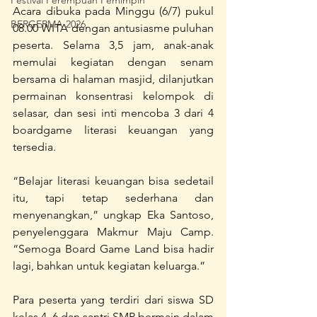
Festival Perempuan Pemimpin
Acara dibuka pada Minggu (6/7) pukul 
BERGERMA 2026
08.00 WITA dengan antusiasme puluhan 
peserta. Selama 3,5 jam, anak-anak 
memulai kegiatan dengan senam 
bersama di halaman masjid, dilanjutkan 
permainan konsentrasi kelompok di 
selasar, dan sesi inti mencoba 3 dari 4 
boardgame literasi keuangan yang 
tersedia.
“Belajar literasi keuangan bisa sedetail 
itu, tapi tetap sederhana dan 
menyenangkan,” ungkap Eka Santoso, 
penyelenggara Makmur Maju Camp. 
“Semoga Board Game Land bisa hadir 
lagi, bahkan untuk kegiatan keluarga.”
Para peserta yang terdiri dari siswa SD 
kelas 4–6 dan santri SMP bermain dalam 