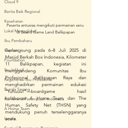
Cloud 9
Berita Baik Regional
Kesehatan
Peserta antusias mengikuti permainan seru 
Lokal Mengglobal
di Board Game Land Balikpapan
Ibu Pembaharu
Berlangsung pada 6–8 Juli 2025 di 
Inspirasi
Masjid Berkah Box Indonesia, Kilometer 
Foundation
11 Balikpapan, kegiatan ini 
Ibu Inklusif
menggandeng Komunitas Ibu 
Profesional Balikpapan Raya dan 
Regenerasi Ibu Profesional
menghadirkan permainan edukasi 
Bunda Sayang
“Yuhuuu!”—boardgame hasil 
kolaborasi A Home Team dan The 
Konferensi Perempuan Indonesia
Human Safety Net (THSN) yang 
A Home Team
mendukung penuh terselenggaranya 
Ipedia
acara.