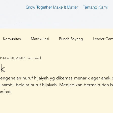
Grow Together Make It Matter
Tentang Kami
Komunitas
Matrikulasi
Bunda Sayang
Leader Ca
IP
Nov 20, 2020
1 min read
tan
Bunda Produktif
Bunda Shaleha
Konferensi Ibu 
k
engenalan huruf hijaiyah yg dikemas menarik agar anak 
an Teknologi
Corona 2019
Parenting
Cloud 9
ambil belajar huruf hijaiyah. Menjadikan bermain dan b
nfaat.
l
Ibu Pembaharu
Inspirasi
Foundation
Ibu Inklu