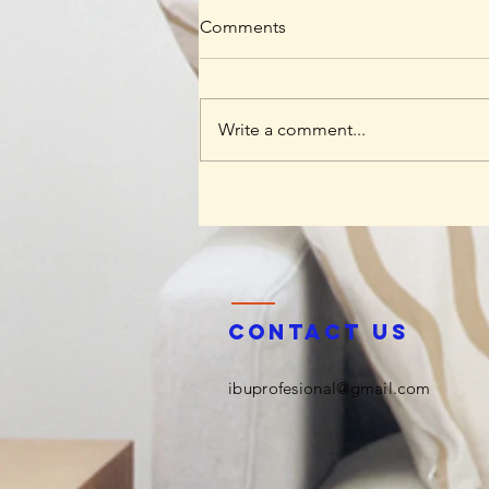
Comments
Write a comment...
Ketika Ayah Hadir Sepenuh
Hati, Anak Tumbuh Lebih
Berani: Kisah Hangat
BERGEMA di Palembang
Contact us
ibuprofesional@gmail.com