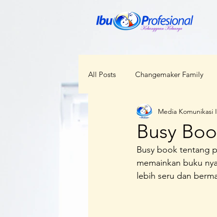
All Posts
Changemaker Family
Media Komunikasi 
ODOP
RBI
Bunda Ceka
Busy Boo
Busy book tentang p
Kabar Regional
Perempuan d
memainkan buku nya s
lebih seru dan berma
Kesehatan
Lokal Menggloba