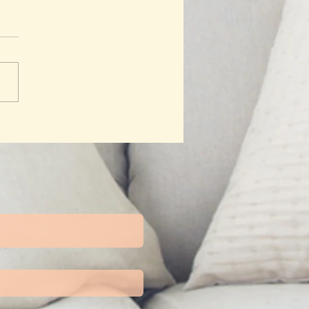
 Hebat Cinta Bumi: Saat
 Anak Menjadi Benih
bahan Jakarta yang Lebih
ih