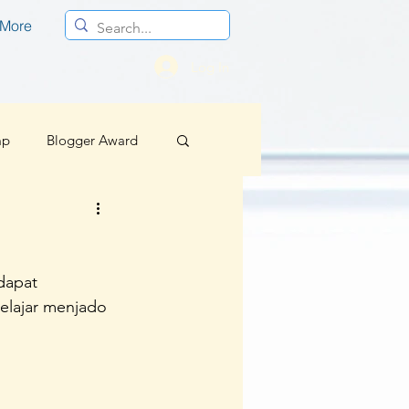
More
Log In
mp
Blogger Award
Profesional
dapat 
Berita Baik Regional
elajar menjado 
sif