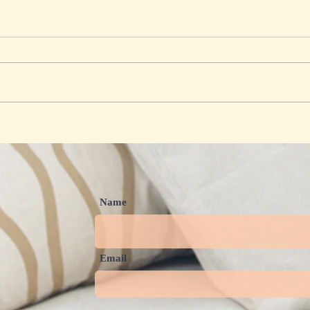
Dari Beasiswa hingga Tawa
Anak
Ayah dan Anak, Bergema
Tawa
Cianjur Menyalakan Harapan
Peru
Keluarga
Bers
Name
Email