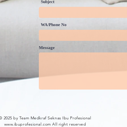
Subject
WA/Phone No
Message
© 2025 by Team Medkraf Seknas Ibu Profesional
www.ibuprofesional.com
All right reserved