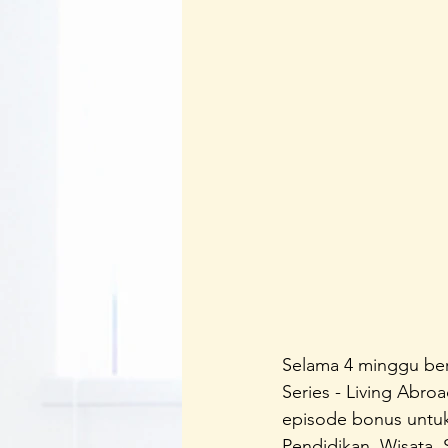
Regenerasi Ibu Profesional
B
Festival Perempuan Pemimpin
Selama 4 minggu bert
Series - Living Abro
episode bonus untuk 
Pendidikan, Wisata,