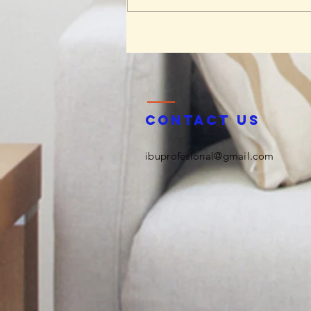
Board Game Land Cianjur:
Membangun Keluarga Kuat
Lewat Permainan Edukatif dan
Tradisional
Contact us
ibuprofesional@gmail.com