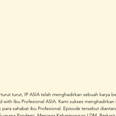
unda Sayang
Konferensi Perempuan Indonesia
A Home 
urut turut, IP ASIA telah menghadirkan sebuah karya ber
ad with Ibu Profesional ASIA. Kami sukses menghadirkan 
para sahabat ibu Profesional. Episode tersebut diantar
 Suasana Pandemi, Menjaga Keharmonisan LDM, Berkarir 