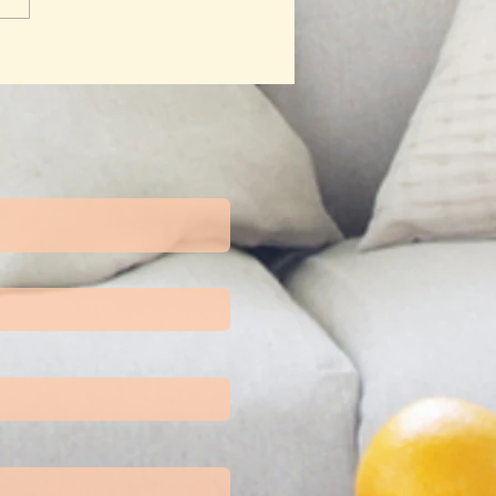
d Game Land Salatiga
: Keluarga Terhubung
a Layar, Hadir Sepenuh