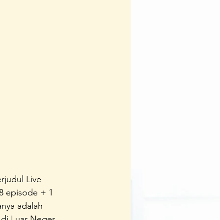
Team
Ipedia
judul Live 
8 episode + 1 
anya adalah 
di Luar Neger, 