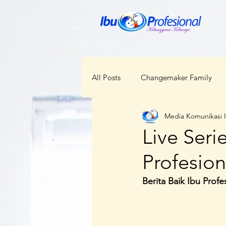
All Posts
Changemaker Family
Media Komunikasi 
ODOP
RBI
Bunda Ceka
Live Seri
Profesion
Kabar Regional
Perempuan d
Berita Baik Ibu Profe
Kesehatan
Lokal Menggloba