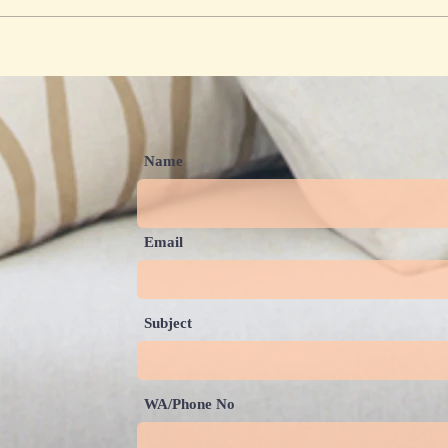
Family Camp – Board Game
Boar
Land Karawang 2025:
2025
Keluarga Tangguh Dimulai
Tanp
dari Kebersamaan yang
Hati
Sederhana
Name
Email
Subject
WA/Phone No