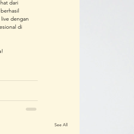
hat dari 
erhasil  
 live dengan 
sional di 
a!
See All