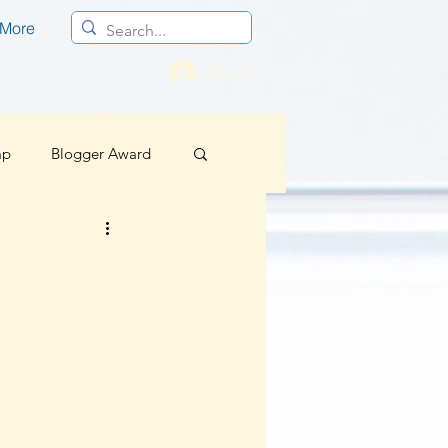
More
Log In
mp
Blogger Award
Profesional
Berita Baik Regional
sif