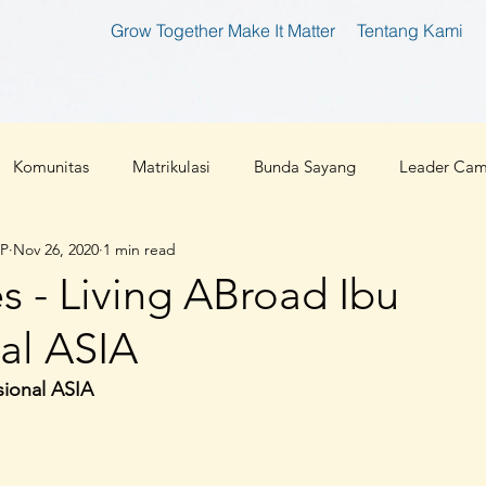
Grow Together Make It Matter
Tentang Kami
Komunitas
Matrikulasi
Bunda Sayang
Leader Ca
IP
Nov 26, 2020
1 min read
tan
Bunda Produktif
Bunda Shaleha
Konferensi Ibu 
es - Living ABroad Ibu
al ASIA
an Teknologi
Corona 2019
Parenting
Cloud 9
sional ASIA
l
Ibu Pembaharu
Inspirasi
Foundation
Ibu Inklu