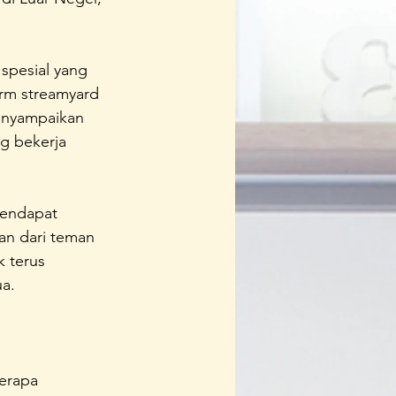
spesial yang 
orm streamyard 
enyampaikan 
ng bekerja 
mendapat 
an dari teman 
 terus 
a. 
erapa 