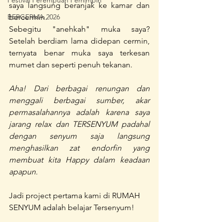
Festival Perempuan Pemimpin
saya langsung beranjak ke kamar dan 
bercermin. 
BERGERMA 2026
Sebegitu "anehkah" muka saya? 
Setelah berdiam lama didepan cermin, 
ternyata benar muka saya terkesan 
mumet dan seperti penuh tekanan. 
Aha! Dari berbagai renungan dan 
menggali berbagai sumber, akar 
permasalahannya adalah karena saya 
jarang relax dan TERSENYUM padahal 
dengan senyum saja langsung 
menghasilkan zat endorfin yang 
membuat kita Happy dalam keadaan 
apapun.
Jadi project pertama kami di RUMAH 
SENYUM adalah belajar Tersenyum!