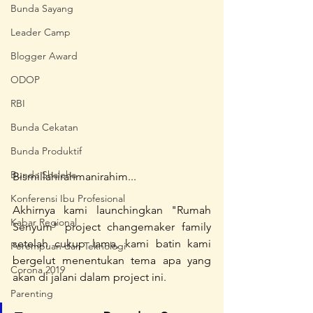
Bunda Sayang
Leader Camp
Blogger Award
ODOP
RBI
Bunda Cekatan
Bunda Produktif
Bunda Shaleha
Bismillahirahmanirahim...
Konferensi Ibu Profesional
Akhirnya kami launchingkan "Rumah 
Kabar Regional
Senyum" project changemaker family 
setelah cukup lama, kami batin kami 
Perempuan dan Teknologi
bergelut menentukan tema apa yang 
Corona 2019
akan di jalani dalam project ini.
Parenting