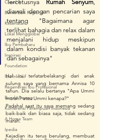
Tercetusnya 
Rumah Senyum
, 
Cloud 9
diawali dengan pencarian saya 
Berita Baik Regional
tentang "Bagaimana agar 
Kesehatan
terlihat bahagia dan relax dalam 
Lokal Mengglobal
menjalani hidup meskipun 
Ibu Pembaharu
dalam kondisi banyak tekanan 
Inspirasi
dan sebagainya" 
Foundation
Hal ini terlatarbelakangi dari anak 
Ibu Inklusif
sulung saya yang bernama Annisa 10 
Regenerasi Ibu Profesional
tahun. Dia selalu bertanya "Apa Ummi 
Bunda Sayang
marah? atau Ummi kenapa?" 
Padahal saat itu saya memang sedang 
Konferensi Perempuan Indonesia
baik-baik dan biasa saja, tidak sedang 
A Home Team
marah.
Ipedia
Kejadian itu terus berulang, membuat 