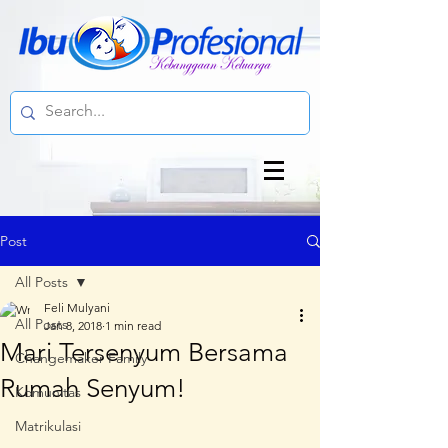
Post
All Posts
Feli Mulyani
All Posts
Jan 8, 2018
1 min read
Mari Tersenyum Bersama
Changemaker Family
Rumah Senyum!
Komunitas
Matrikulasi