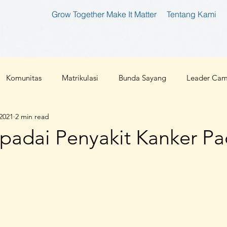
Grow Together Make It Matter
Tentang Kami
Komunitas
Matrikulasi
Bunda Sayang
Leader Ca
 2021
2 min read
tan
Bunda Produktif
Bunda Shaleha
Konferensi Ibu 
padai Penyakit Kanker P
an Teknologi
Corona 2019
Parenting
Cloud 9
l
Ibu Pembaharu
Inspirasi
Foundation
Ibu Inklu