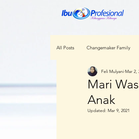
All Posts
Changemaker Family
Feli Mulyani
Mar 2,
ODOP
RBI
Bunda Ceka
Mari Was
Anak
Kabar Regional
Perempuan d
Updated:
Mar 9, 2021
Kesehatan
Lokal Menggloba