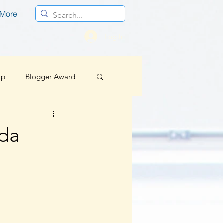
More
Log In
mp
Blogger Award
Profesional
ada
Berita Baik Regional
sif