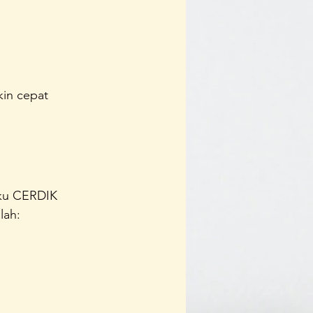
kin cepat 
laku CERDIK 
lah: