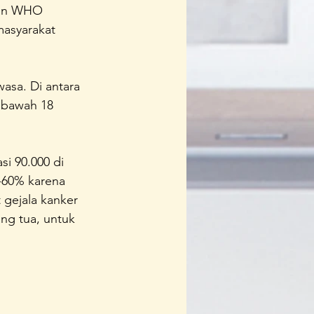
uan WHO 
asyarakat 
asa. Di antara 
 bawah 18 
si 90.000 di 
-60% karena 
gejala kanker 
ang tua, untuk 