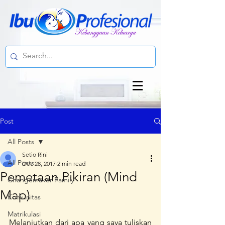
Post
All Posts
Setio Rini
All Posts
Dec 28, 2017
2 min read
Pemetaan Pikiran (Mind
Changemaker Family
Map)
Komunitas
Matrikulasi
Melanjutkan dari apa yang saya tuliskan 