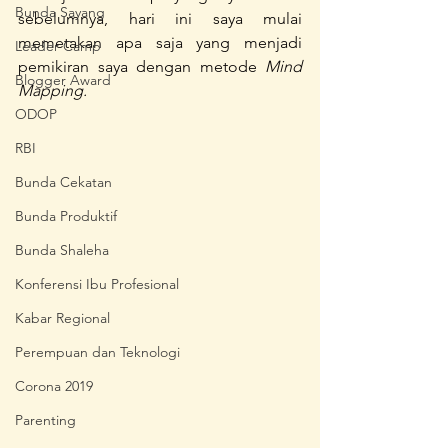
Bunda Sayang
sebelumnya, hari ini saya mulai 
memetakan apa saja yang menjadi 
Leader Camp
pemikiran saya dengan metode 
Mind 
Blogger Award
Mapping.
ODOP
RBI
Bunda Cekatan
Bunda Produktif
Bunda Shaleha
Konferensi Ibu Profesional
Kabar Regional
Perempuan dan Teknologi
Corona 2019
Parenting