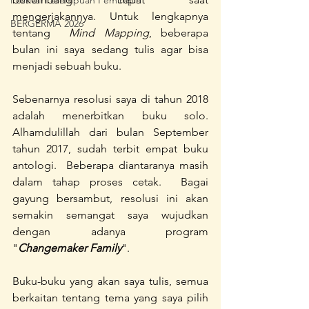
Festival Perempuan Pemimpin
mengerjakannya. Untuk lengkapnya 
BERGERMA 2026
tentang  
Mind Mapping
, beberapa 
bulan ini saya sedang tulis agar bisa 
menjadi sebuah buku.
Sebenarnya resolusi saya di tahun 2018 
adalah menerbitkan buku solo. 
Alhamdulillah dari bulan September 
tahun 2017, sudah terbit empat buku 
antologi.  Beberapa diantaranya masih 
dalam tahap proses cetak.  Bagai 
gayung bersambut, resolusi ini akan 
semakin semangat saya wujudkan 
dengan adanya program 
"
Changemaker Family
".
Buku-buku yang akan saya tulis, semua 
berkaitan tentang tema yang saya pilih 