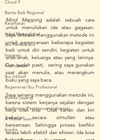
Cloud 9
Berita Baik Regional
Mind Mapping
 adalah sebuah cara 
Kesehatan
untuk menuliskan ide atau gagasan. 
Lokal Mengglobal
Saya terbiasa menggunakan metode ini 
untuk perencanaan beberapa kegiatan 
Ibu Pembaharu
baik untuk diri sendiri, kegiatan untuk 
Inspirasi
anak-anak, keluarga atau yang lainnya. 
Dan sudah pasti,  sering saya gunakan  
Foundation
saat akan menulis, atau merangkum 
Ibu Inklusif
buku yang saya baca.
Regenerasi Ibu Profesional
Saya senang menggunakan metode ini, 
Bunda Sayang
karena sistem kerjanya sejalan dengan 
Konferensi Perempuan Indonesia
kerja otak kita.  Otak kanan dan kiri 
bekerja secara 
simultan
 atau 
A Home Team
bersamaan. Sehingga proses berfikir 
Ipedia
terasa lebih efektif dan efisien. Ide bisa 
bekembang cepat saat 