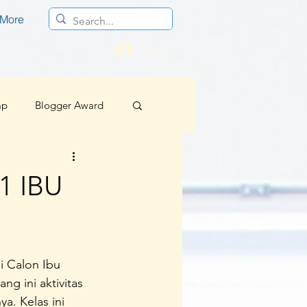
More
Log In
mp
Blogger Award
Profesional
 IBU
Berita Baik Regional
i Calon Ibu 
sif
g ini aktivitas 
a. Kelas ini 