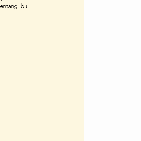
entang Ibu 
Team
Ipedia