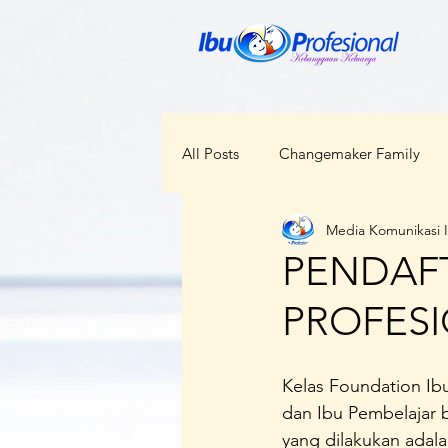
All Posts
Changemaker Family
Media Komunikasi 
ODOP
RBI
Bunda Ceka
PENDAFT
PROFES
Kabar Regional
Perempuan d
Kelas Foundation Ibu
Kesehatan
Lokal Menggloba
dan Ibu Pembelajar 
yang dilakukan adala