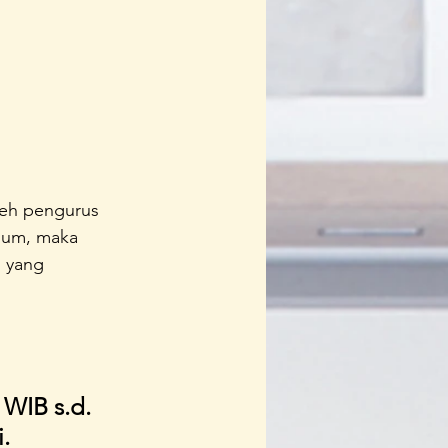
leh pengurus 
umum, maka 
 yang 
 WIB s.d. 
.