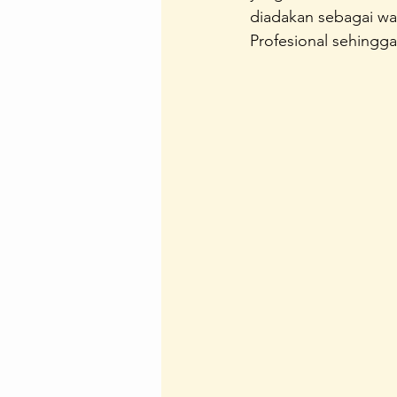
diadakan sebagai wa
Regenerasi Ibu Profesional
B
Profesional sehingg
Festival Perempuan Pemimpin