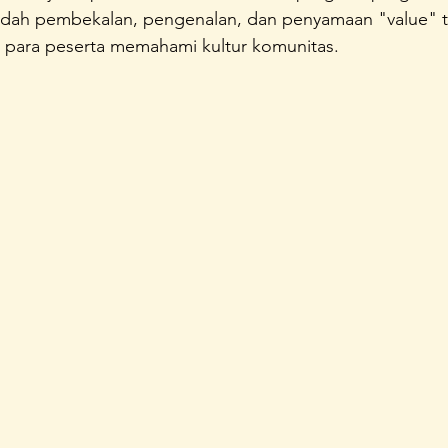
dah pembekalan, pengenalan, dan penyamaan "value" t
unda Sayang
Konferensi Perempuan Indonesia
A Home 
a para peserta memahami kultur komunitas.