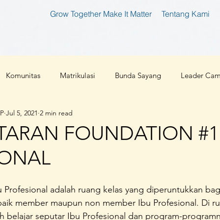
Grow Together Make It Matter
Tentang Kami
Komunitas
Matrikulasi
Bunda Sayang
Leader Ca
IP
Jul 5, 2021
2 min read
tan
Bunda Produktif
Bunda Shaleha
Konferensi Ibu 
ARAN FOUNDATION #11
IONAL
an Teknologi
Corona 2019
Parenting
Cloud 9
 Profesional adalah ruang kelas yang diperuntukkan bag
l
Ibu Pembaharu
Inspirasi
Foundation
Ibu Inklu
baik member maupun non member Ibu Profesional. Di ruan
h belajar seputar Ibu Profesional dan program-programny