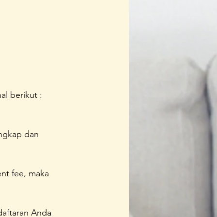
l berikut : 
ngkap dan 
nt fee, maka 
aftaran Anda 