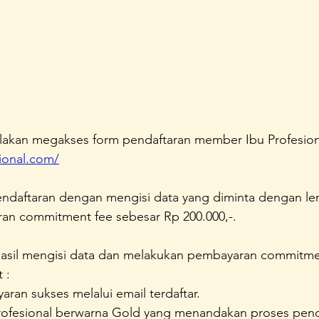
ilakan megakses form pendaftaran member Ibu Profesiona
ional.com/
endaftaran dengan mengisi data yang diminta dengan le
n commitment fee sebesar Rp 200.000,-.
hasil mengisi data dan melakukan pembayaran commitme
 :
aran sukses melalui email terdaftar.
rofesional berwarna Gold yang menandakan proses pend