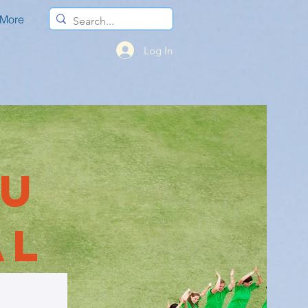
More
Log In
bu
al