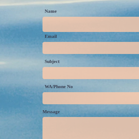
Name
Email
Subject
WA/Phone No
Message