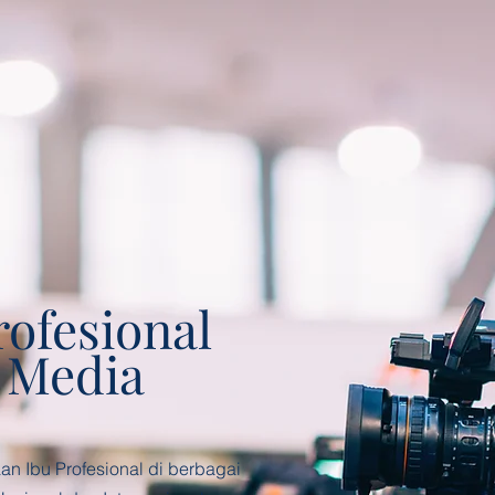
rofesional
 Media
an Ibu Profesional di berbagai