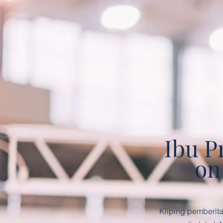
Ibu P
on
Kliping pemberita