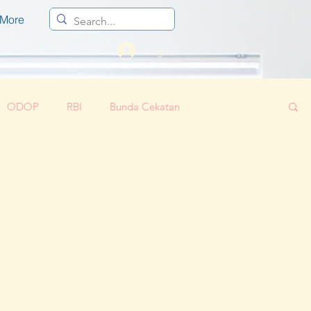
More
Log In
ODOP
RBI
Bunda Cekatan
Corona 2019
Parenting
Cloud 9
if
Regenerasi Ibu Profesional
Bunda Sayang