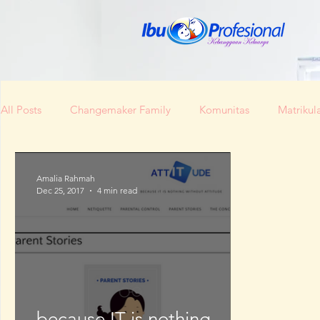
All Posts
Changemaker Family
Komunitas
Matrikula
Bunda Produktif
Bunda Shaleha
Konferensi Ibu Pro
Amalia Rahmah
Dec 25, 2017
4 min read
Berita Baik Regional
Kesehatan
Lokal Mengglobal
Konferensi Perempuan Indonesia
A Home Team
Ip
because IT is nothing