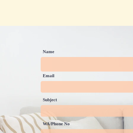
Name
Email
Subject
WA/Phone No