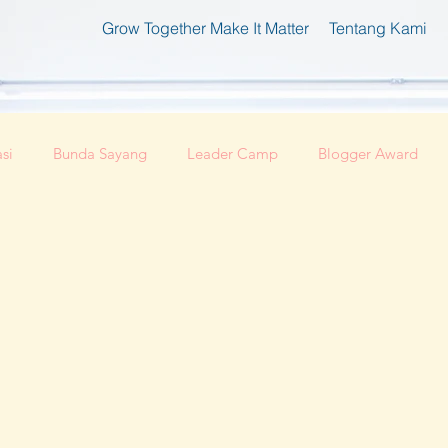
Grow Together Make It Matter
Tentang Kami
si
Bunda Sayang
Leader Camp
Blogger Award
fesional
Kabar Regional
Perempuan dan Teknologi
Ibu Pembaharu
Inspirasi
Foundation
Ibu Inklus
edia
Festival Perempuan Pemimpin