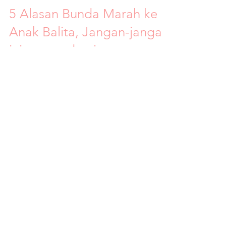
Hepi Risenasari
Nov 27, 2017
4 min read
5 Alasan Bunda Marah ke
Anak Balita, Jangan-jangan
ini semua demi
Kepentingan Bunda?
Bunda, sering ya kita bingung, kita ini bukan
pemarah, tapi kok sering mendadak marah
ke anak balita kita? Padahal alasan kita
marah...
Contact us