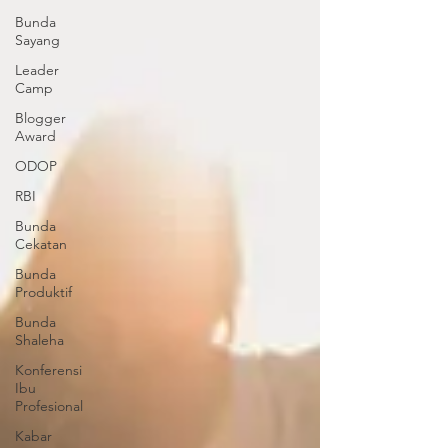
Bunda
Sayang
Leader
Camp
Blogger
Award
ODOP
RBI
Bunda
Cekatan
Bunda
Produktif
Bunda
Shaleha
Konferensi
Ibu
Profesional
Kabar