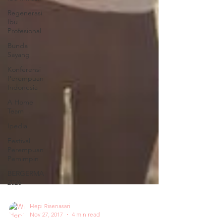
Regenerasi
Ibu
Profesional
Bunda
Sayang
Konferensi
Perempuan
Indonesia
A Home
Team
Ipedia
Festival
Perempuan
Pemimpin
BERGERMA
2026