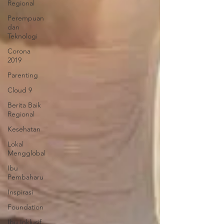
Regional
Perempuan
dan
Teknologi
Corona
2019
Parenting
Cloud 9
Berita Baik
Regional
Kesehatan
Lokal
Mengglobal
Ibu
Pembaharu
Inspirasi
Foundation
Ibu Inklusif