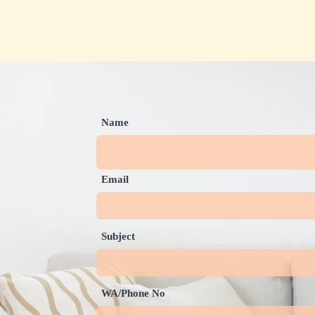
Name
Email
Subject
WA/Phone No