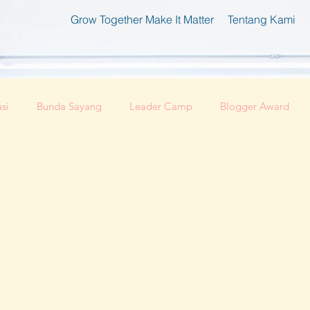
Grow Together Make It Matter
Tentang Kami
si
Bunda Sayang
Leader Camp
Blogger Award
fesional
Kabar Regional
Perempuan dan Teknologi
Ibu Pembaharu
Inspirasi
Foundation
Ibu Inklus
edia
Festival Perempuan Pemimpin