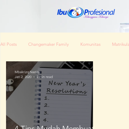
All Posts
Changemaker Family
Komunitas
Matrikula
Bunda Produktif
Bunda Shaleha
Konferensi Ibu Pro
Mbakrizq Nastiti
Jan 2, 2020
2 min read
Berita Baik Regional
Kesehatan
Lokal Mengglobal
Konferensi Perempuan Indonesia
A Home Team
Ip
4 Tips Mudah Membuat