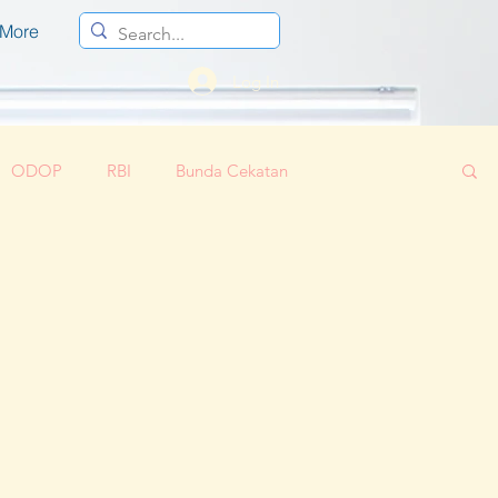
More
Log In
ODOP
RBI
Bunda Cekatan
Corona 2019
Parenting
Cloud 9
if
Regenerasi Ibu Profesional
Bunda Sayang