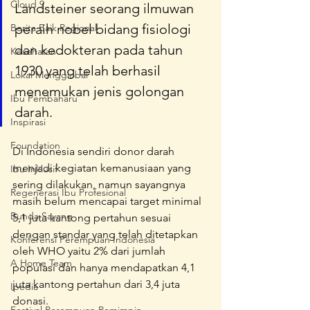
Cloud 9
Landsteiner seorang ilmuwan 
peraih nobel bidang fisiologi 
Berita Baik Regional
dan kedokteran pada tahun 
Kesehatan
1930 yang telah berhasil 
Lokal Mengglobal
menemukan jenis golongan 
Ibu Pembaharu
darah.
Inspirasi
Foundation
Di Indonesia sendiri donor darah 
menjadi kegiatan kemanusiaan yang 
Ibu Inklusif
sering dilakukan, namun sayangnya 
Regenerasi Ibu Profesional
masih belum mencapai target minimal 
Bunda Sayang
5,1 juta kantong pertahun sesuai 
dengan standar yang telah ditetapkan 
Konferensi Perempuan Indonesia
oleh WHO yaitu 2% dari jumlah 
A Home Team
populasi dan hanya mendapatkan 4,1 
juta kantong pertahun dari 3,4 juta 
Ipedia
donasi.