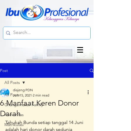
Post
All Posts
diajeng PDN
All Posts
Jun 15, 2021
2 min read
6 Manfaat Keren Donor
Changemaker Family
Darah
Komunitas
Tahukah Bunda setiap tanggal 14 Juni 
Matrikulasi
adalah hari donor darah sedunia 