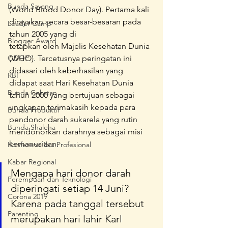
Bunda Sayang
(World Blood Donor Day). Pertama kali 
dirayakan secara besar-besaran pada 
Leader Camp
tahun 2005 yang di 
Blogger Award
tetapkan oleh Majelis Kesehatan Dunia 
ODOP
(WHO). Tercetusnya peringatan ini 
didasari oleh keberhasilan yang 
RBI
didapat saat Hari Kesehatan Dunia 
Bunda Cekatan
tahun 2000 yang bertujuan sebagai 
ungkapan terimakasih kepada para 
Bunda Produktif
pendonor darah sukarela yang rutin 
Bunda Shaleha
mendonorkan darahnya sebagai misi 
kemanusiaan.
Konferensi Ibu Profesional
Kabar Regional
Mengapa hari donor darah 
Perempuan dan Teknologi
diperingati setiap 14 Juni? 
Corona 2019
Karena pada tanggal tersebut 
Parenting
merupakan hari lahir Karl 