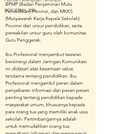
Festival Perempuan Pemimpin
BPMP (Badan Penjaminan Mutu 
BERGERMA 2026
Pendidikan) Provinsi, dan MKKS 
(Musyawarah Kerja Kepala Sekolah) 
Provinsi dari unsur pendidikan, serta 
perwakilan unsur guru oleh komunitas 
Guru Penggerak.
Ibu Profesional menyambut tawaran 
bersinergi dalam Jaringan Komunikasi 
ini 
didasari atas kesamaan value
, 
terutama tentang pendidikan. Ibu 
Profesional mengambil peran dalam 
penyebaran informasi dan pesan-pesan 
penting tentang pendidikan kepada 
masyarakat umum, khususnya kepada 
para orang tua yang memiliki anak usia 
sekolah. Pertimbangannya adalah 
untuk memudahkan orang tua 
memahami informasi dan mengurangi 