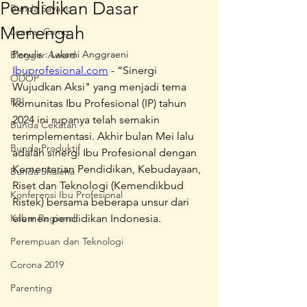
Pendidikan Dasar
Bunda Sayang
Menengah
Leader Camp
Penulis : Laksmi Anggraeni
Blogger Award
Ibuprofesional.com
 - 
“Sinergi 
ODOP
Wujudkan Aksi" yang menjadi tema 
RBI
komunitas Ibu Profesional (IP) tahun 
2024 ini rupanya telah semakin 
Bunda Cekatan
terimplementasi. Akhir bulan Mei lalu 
Bunda Produktif
adalah sinergi Ibu Profesional dengan 
Kementerian Pendidikan, Kebudayaan, 
Bunda Shaleha
Riset dan Teknologi (Kemendikbud 
Konferensi Ibu Profesional
Ristek) bersama beberapa unsur dari 
Kabar Regional
elemen pendidikan Indonesia.
Perempuan dan Teknologi
Corona 2019
Parenting