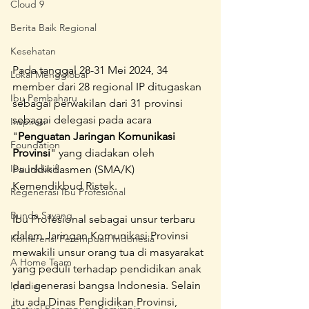
Cloud 9
Berita Baik Regional
Kesehatan
Pada tanggal 28-31 Mei 2024, 34 
Lokal Mengglobal
member dari 28 regional IP ditugaskan 
Ibu Pembaharu
sebagai perwakilan dari 31 provinsi 
sebagai delegasi pada acara 
Inspirasi
"
Penguatan Jaringan Komunikasi 
Foundation
Provinsi
" yang diadakan oleh 
Ibu Inklusif
Pauddikdasmen (SMA/K) 
Kemendikbud Ristek. 
Regenerasi Ibu Profesional
Bunda Sayang
Ibu Profesional sebagai unsur terbaru 
dalam Jaringan Komunikasi Provinsi 
Konferensi Perempuan Indonesia
mewakili unsur orang tua di masyarakat 
A Home Team
yang peduli terhadap pendidikan anak 
dan generasi bangsa Indonesia. Selain 
Ipedia
itu ada Dinas Pendidikan Provinsi, 