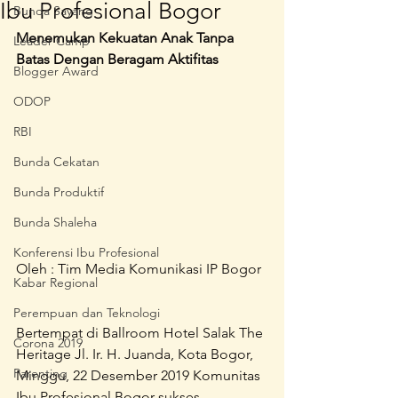
Ibu Profesional Bogor
Bunda Sayang
Menemukan Kekuatan Anak Tanpa 
Leader Camp
Batas Dengan Beragam Aktifitas
Blogger Award
ODOP
RBI
Bunda Cekatan
Bunda Produktif
Bunda Shaleha
Konferensi Ibu Profesional
Oleh : Tim Media Komunikasi IP Bogor
Kabar Regional
Perempuan dan Teknologi
Bertempat di Ballroom Hotel Salak The 
Corona 2019
Heritage Jl. Ir. H. Juanda, Kota Bogor, 
Parenting
Minggu, 22 Desember 2019 Komunitas 
Ibu Profesional Bogor sukses 