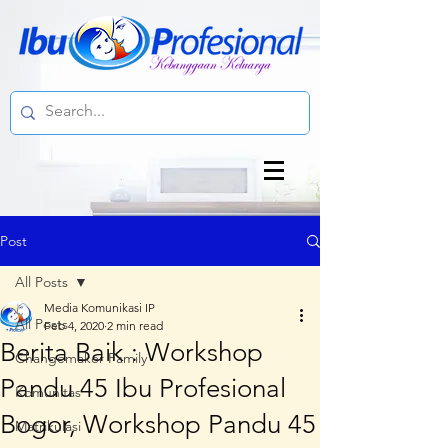
Post
All Posts
Media Komunikasi IP
All Posts
Feb 4, 2020
2 min read
Berita Baik : Workshop
Changemaker Family
Pandu 45 Ibu Profesional
Komunitas
Bogor, Workshop Pandu 45
Matrikulasi