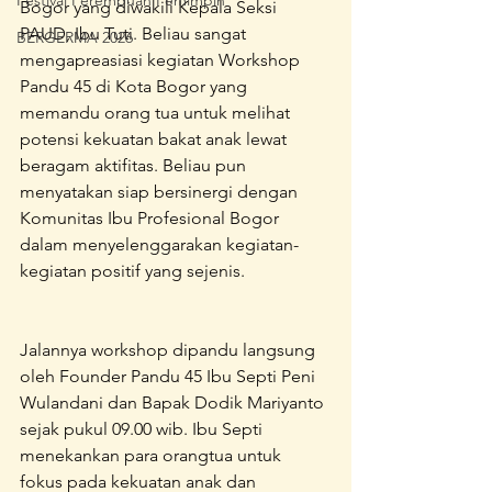
Festival Perempuan Pemimpin
Bogor yang diwakili Kepala Seksi 
PAUD, Ibu Tuti. Beliau sangat  
BERGERMA 2026
mengapreasiasi kegiatan Workshop 
Pandu 45 di Kota Bogor yang 
memandu orang tua untuk melihat 
potensi kekuatan bakat anak lewat 
beragam aktifitas. Beliau pun 
menyatakan siap bersinergi dengan 
Komunitas Ibu Profesional Bogor 
dalam menyelenggarakan kegiatan-
kegiatan positif yang sejenis.
Jalannya workshop dipandu langsung 
oleh Founder Pandu 45 Ibu Septi Peni 
Wulandani dan Bapak Dodik Mariyanto 
sejak pukul 09.00 wib. Ibu Septi 
menekankan para orangtua untuk 
fokus pada kekuatan anak dan 