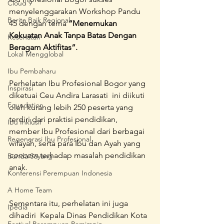
Cloud 9
menyelenggarakan Workshop Pandu 
Berita Baik Regional
45 dengan tema 
“Menemukan 
Kekuatan Anak Tanpa Batas Dengan 
Kesehatan
Beragam Aktifitas”.
Lokal Mengglobal
Ibu Pembaharu
Perhelatan Ibu Profesional Bogor yang 
Inspirasi
diketuai Ceu Andira Larasati  ini diikuti 
Foundation
oleh kurang lebih 250 peserta yang 
terdiri dari praktisi pendidikan, 
Ibu Inklusif
member Ibu Profesional dari berbagai 
Regenerasi Ibu Profesional
wilayah, serta para Ibu dan Ayah yang 
concern
 terhadap masalah pendidikan 
Bunda Sayang
anak.
Konferensi Perempuan Indonesia
A Home Team
Sementara itu, perhelatan ini juga 
Ipedia
dihadiri  Kepala Dinas Pendidikan Kota 