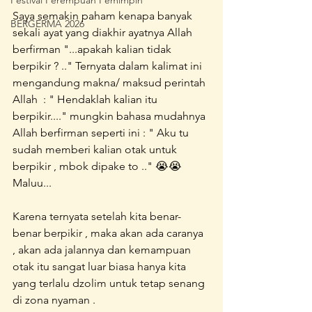
Festival Perempuan Pemimpin
Saya semakin paham kenapa banyak 
BERGERMA 2026
sekali ayat yang diakhir ayatnya Allah 
berfirman "...apakah kalian tidak 
berpikir ? .." Ternyata dalam kalimat ini 
mengandung makna/ maksud perintah 
Allah  : " Hendaklah kalian itu 
berpikir...." mungkin bahasa mudahnya 
Allah berfirman seperti ini : " Aku tu 
sudah memberi kalian otak untuk 
berpikir , mbok dipake to .." 😭😭 
Maluu...
Karena ternyata setelah kita benar-
benar berpikir , maka akan ada caranya 
, akan ada jalannya dan kemampuan 
otak itu sangat luar biasa hanya kita 
yang terlalu dzolim untuk tetap senang 
di zona nyaman . 