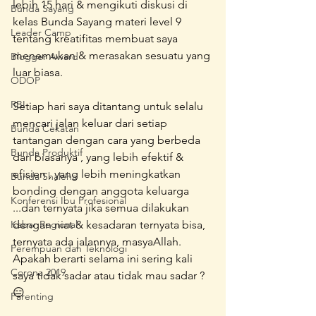
lebih 15 hari & mengikuti diskusi di 
Bunda Sayang
kelas Bunda Sayang materi level 9 
Leader Camp
tentang kreatifitas membuat saya 
menemukan & merasakan sesuatu yang 
Blogger Award
luar biasa. 
ODOP
RBI
Setiap hari saya ditantang untuk selalu 
mencari jalan keluar dari setiap 
Bunda Cekatan
tantangan dengan cara yang berbeda 
Bunda Produktif
dari biasanya , yang lebih efektif & 
efisien , yang lebih meningkatkan 
Bunda Shaleha
bonding dengan anggota keluarga 
Konferensi Ibu Profesional
...dan ternyata jika semua dilakukan 
Kabar Regional
dengan niat & kesadaran ternyata bisa,  
ternyata ada jalannya, masyaAllah. 
Perempuan dan Teknologi
Apakah berarti selama ini sering kali 
Corona 2019
saya tidak sadar atau tidak mau sadar ? 
😑
Parenting