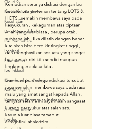
Cloud 9
Kemudian serunya diskusi dengan bu 
Septi &  teman-teman tentang LOTS & 
Berita Baik Regional
HOTS...semakin membawa saya pada 
Kesehatan
kesyukuran , kekaguman atas ciptaan 
Lokal Mengglobal
Allah yang luar biasa , berupa otak , 
subhanallah. Jika dilatih dengan benar 
Ibu Pembaharu
kita akan bisa berpikir tingkat tinggi , 
Inspirasi
dan menghasilkan sesuatu yang sangat 
baik, untuk diri kita sendiri maupun 
Foundation
lingkungan sekitar kita . 
Ibu Inklusif
Regenerasi Ibu Profesional
Dari hasil perenungan diskusi tersebut 
juga semakin membawa saya pada rasa 
Bunda Sayang
malu yang amat sangat kepada Allah , 
Konferensi Perempuan Indonesia
ternyata selama ini saya masih sangaaat 
kurang bersyukur atas salah satu 
A Home Team
karunia luar biasa tersebut, 
Ipedia
astaghfirullahaladzim...