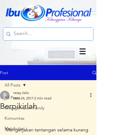
Post
All Posts
ressy.laila
All Posts
Nov 24, 2017
2 min read
Berpikirlah
Changemaker Family
Komunitas
Matrikulasi
Mengerjakan tantangan selama kurang 