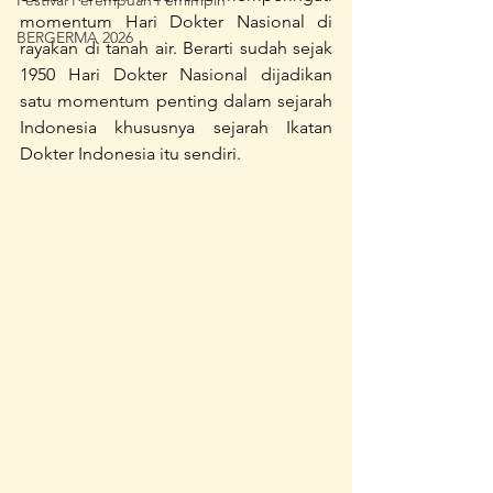
Festival Perempuan Pemimpin
momentum Hari Dokter Nasional di 
BERGERMA 2026
rayakan di tanah air. Berarti sudah sejak 
1950 Hari Dokter Nasional dijadikan 
satu momentum penting dalam sejarah 
Indonesia khususnya sejarah Ikatan 
Dokter Indonesia itu sendiri.