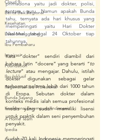
Cloud 9
primadona yaitu jadi dokter, polisi, 
tentara, guru. Namun apakah Bunda 
Berita Baik Regional
tahu, ternyata ada hari khusus yang 
Kesehatan
memperingati yaitu Hari Dokter 
Nasional tanggal 24 Oktober tiap 
Lokal Mengglobal
tahunnya.
Ibu Pembaharu
Inspirasi
Kata “dokter” sendiri diambil dari 
bahasa latin “docere” yang berarti “
to 
Foundation
lecture
” atau mengajar. Dahulu, istilah 
Ibu Inklusif
dokter digunakan sebagai gelar 
terhormat selama lebih dari 1000 tahun 
Regenerasi Ibu Profesional
di Eropa. Sebutan dokter dalam 
Bunda Sayang
konteks medis ialah semua profesional 
Konferensi Perempuan Indonesia
medis yang sudah memiliki lisensi 
untuk praktik dalam seni penyembuhan 
A Home Team
penyakit.
Ipedia
Sudah 70 kali Indonesia memperingati 