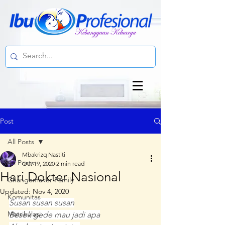
Post
All Posts
Mbakrizq Nastiti
All Posts
Oct 19, 2020
2 min read
Hari Dokter Nasional
Changemaker Family
Updated:
Nov 4, 2020
Komunitas
Susan susan susan
Matrikulasi
Besok gede mau jadi apa