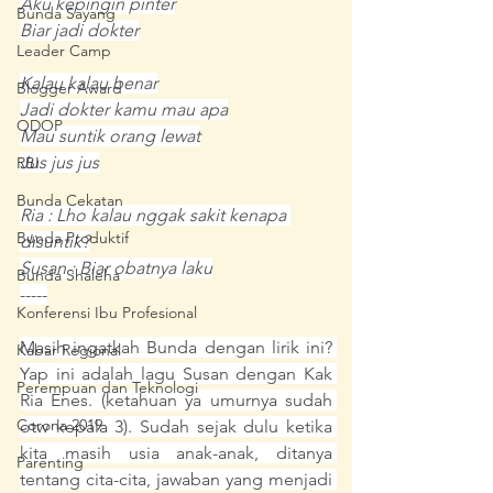
Aku kepingin pinter
Bunda Sayang
Biar jadi dokter
Leader Camp
Kalau kalau benar
Blogger Award
Jadi dokter kamu mau apa
ODOP
Mau suntik orang lewat
Jus jus jus
RBI
Bunda Cekatan
Ria : Lho kalau nggak sakit kenapa 
Bunda Produktif
disuntik?
Susan : Biar obatnya laku
Bunda Shaleha
-----
Konferensi Ibu Profesional
Masih ingatkah Bunda dengan lirik ini? 
Kabar Regional
Yap ini adalah lagu Susan dengan Kak 
Perempuan dan Teknologi
Ria Enes. (ketahuan ya umurnya sudah 
Corona 2019
otw kepala 3). Sudah sejak dulu ketika 
kita masih usia anak-anak, ditanya 
Parenting
tentang cita-cita, jawaban yang menjadi 