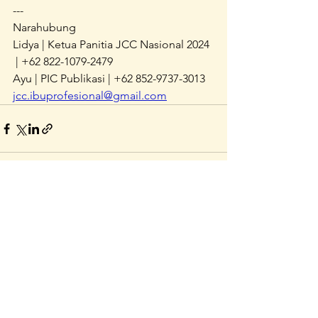
---
Narahubung
Lidya | Ketua Panitia JCC Nasional 2024 
 | +62 822-1079-2479
Ayu | PIC Publikasi | +62 852-9737-3013
jcc.ibuprofesional@gmail.com
See All
Recent Posts