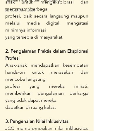
Festival Perempuan Pemimpin
anak untuk mengeksplorasi dan 
memahami berbagai
BERGERMA 2026
profesi, baik secara langsung maupun 
melalui media digital, mengatasi 
minimnya informasi
yang tersedia di masyarakat.
2. Pengalaman Praktis dalam Eksplorasi 
Profesi
Anak-anak mendapatkan kesempatan 
hands-on untuk merasakan dan 
mencoba langsung
profesi yang mereka minati, 
memberikan pengalaman berharga 
yang tidak dapat mereka
dapatkan di ruang kelas.
3. Pengenalan Nilai Inklusivitas
JCC mempromosikan nilai inklusivitas 