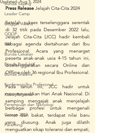
Updated:
Aug 5, 2024
Bunda Sayang
Press Release 
Jelajah Cita-Cita 2024
Leader Camp
Setelah sukses terselenggara serentak 
Blogger Award
di 32 titik pada Desember 2022 lalu, 
ODOP
Jelajah Cita-Cita (JCC) hadir kembali 
sebagai agenda dwitahunan dari Ibu 
RBI
Profesional. Acara yang menarget 
Bunda Cekatan
peserta anak-anak usia 4-15 tahun ini, 
Bunda Produktif
diselenggarakan secara Online dan 
Offline oleh 36 regional Ibu Profesional.
Bunda Shaleha
Konferensi Ibu Profesional
Pada tahun ini, JCC hadir untuk 
menyemarakkan Hari Anak Nasional. Di 
Kabar Regional
samping mengajak anak menjelajah 
Perempuan dan Teknologi
berbagai profesi untuk mengenali 
Corona 2019
minat dan bakat, terdapat nilai baru 
yang diusung. Anak juga dilatih 
Parenting
menguatkan sikap toleransi dan empati, 