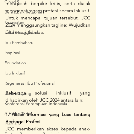
Cloud 9
mengasah berpikir kritis, serta diajak 
mengenal ragam profesi secara inklusif. 
Berita Baik Regional
Untuk mencapai tujuan tersebut, JCC 
Kesehatan
2024 menggaungkan tagline: Wujudkan 
Cita untuk Semua.
Lokal Mengglobal
Ibu Pembaharu
Inspirasi
Foundation
Ibu Inklusif
Regenerasi Ibu Profesional
Beberapa solusi inklusif yang 
Bunda Sayang
dihadirkan oleh JCC 2024 antara lain:
Konferensi Perempuan Indonesia
A Home Team
1. Akses Informasi yang Luas tentang 
Berbagai Profesi
Ipedia
JCC memberikan akses kepada anak-