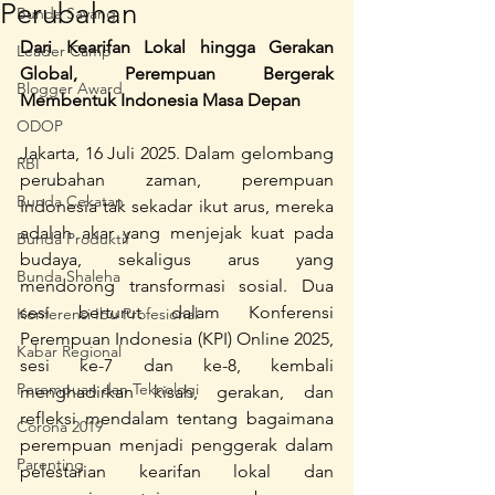
Perubahan
Bunda Sayang
Dari Kearifan Lokal hingga Gerakan 
Leader Camp
Global, Perempuan Bergerak 
Blogger Award
Membentuk Indonesia Masa Depan
ODOP
Jakarta, 16 Juli 2025. Dalam gelombang 
RBI
perubahan zaman, perempuan 
Bunda Cekatan
Indonesia tak sekadar ikut arus, mereka 
adalah akar yang menjejak kuat pada 
Bunda Produktif
budaya, sekaligus arus yang 
Bunda Shaleha
mendorong transformasi sosial. Dua 
sesi berturut dalam Konferensi 
Konferensi Ibu Profesional
Perempuan Indonesia (KPI) Online 2025, 
Kabar Regional
sesi ke-7 dan ke-8, kembali 
Perempuan dan Teknologi
menghadirkan kisah, gerakan, dan 
refleksi mendalam tentang bagaimana 
Corona 2019
perempuan menjadi penggerak dalam 
Parenting
pelestarian kearifan lokal dan 