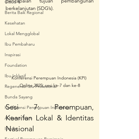
pencapaian tujuan pembangunan 
Cloud 9
berkelanjutan (SDG’s).
Berita Baik Regional
Kesehatan
Lokal Mengglobal
Ibu Pembaharu
Inspirasi
Foundation
Ibu Inklusif
Konferensi Perempuan Indonesia (KPI) 
Online 2025, sesi ke-7 dan ke-8
Regenerasi Ibu Profesional
Bunda Sayang
Sesi 7: Perempuan, 
Konferensi Perempuan Indonesia
Kearifan Lokal & Identitas 
A Home Team
Nasional
Ipedia