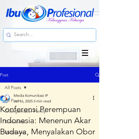
Post
All Posts
Media Komunikasi IP
All Posts
Jul 16, 2025
3 min read
Konferensi Perempuan
Changemaker Family
Indonesia: Menenun Akar
Komunitas
Budaya, Menyalakan Obor
Matrikulasi