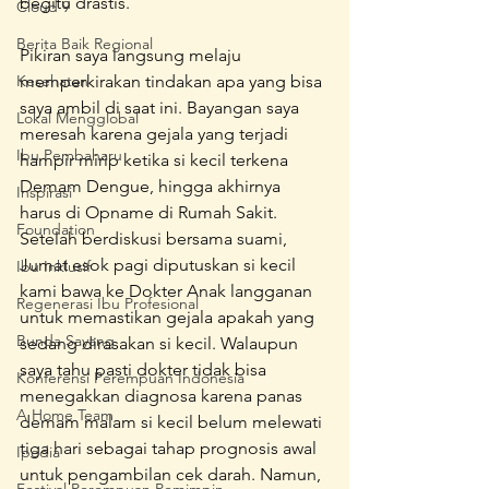
begitu drastis. 
Cloud 9
Berita Baik Regional
Pikiran saya langsung melaju 
Kesehatan
memperkirakan tindakan apa yang bisa 
saya ambil di saat ini. Bayangan saya 
Lokal Mengglobal
meresah karena gejala yang terjadi 
Ibu Pembaharu
hampir mirip ketika si kecil terkena 
Demam Dengue, hingga akhirnya 
Inspirasi
harus di Opname di Rumah Sakit. 
Foundation
Setelah berdiskusi bersama suami, 
Jumat esok pagi diputuskan si kecil 
Ibu Inklusif
kami bawa ke Dokter Anak langganan 
Regenerasi Ibu Profesional
untuk memastikan gejala apakah yang 
Bunda Sayang
sedang dirasakan si kecil. Walaupun 
saya tahu pasti dokter tidak bisa 
Konferensi Perempuan Indonesia
menegakkan diagnosa karena panas 
A Home Team
demam malam si kecil belum melewati 
tiga hari sebagai tahap prognosis awal 
Ipedia
untuk pengambilan cek darah. Namun, 