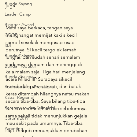
Bunda Sayang
juga…
Leader Camp
Blogger Award
Mata saya berkaca, tangan saya 
ODOP
menghangat memijat kaki sikecil 
sambil sesekali mengusap-usap 
RBI
perutnya. Si kecil tergolek lemah 
Bunda Cekatan
lunglai, dan sudah sehari semalam 
badannya demam dan meninggi di 
Bunda Produktif
kala malam saja. Tiga hari menjelang 
Bunda Shaleha
acara Milad IIP Surabaya sikecil 
mendadak panas tinggi, dan batuk 
Konferensi Ibu Profesional
keras ditambah hilangnya nafsu makan 
Kabar Regional
secara tiba-tiba. Saya bilang tiba-tiba 
Perempuan dan Teknologi
karena memang hari hari sebelumnya 
sama sekali tidak menunjukkan gejala 
Corona 2019
mau sakit pada umumnya. Tiba-tiba 
Parenting
saja  magrib menunjukkan perubahan 