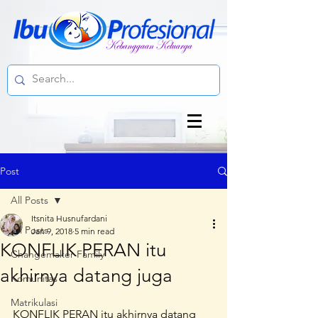
Post
All Posts
Itsnita Husnufardani
All Posts
Jan 9, 2018
5 min read
KONFLIK PERAN itu
Changemaker Family
akhirnya datang juga
Komunitas
Matrikulasi
KONFLIK PERAN itu akhirnya datang 