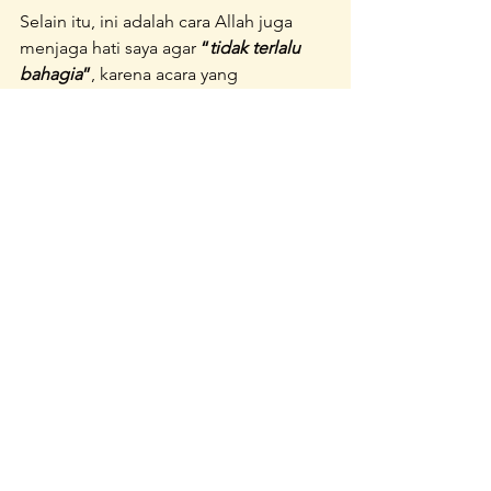
Selain itu, ini adalah cara Allah juga 
menjaga hati saya agar 
“
tidak terlalu 
bahagia
”
, karena acara yang 
dilaksanakan  berlangsung 
sukses..lancar..berkah diluar ekspektasi 
kami semua. Kepengurusan baru yang 
insyaAllah sudah dipersiapkan lebih 
dulu, acara yang mengena, kejutan film 
yang berhasil, ditambah pula surplus 
dana yang diluar dugaan kami semua.  
High energy ending.
Saya teringat nasehat Umar bin khattab:
"Aku tidak peduli atas keadaan 
susah dan senangku, karena 
aku tidak tahu manakah 
diantara keduanya itu yang baik 