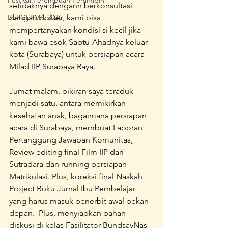
Festival Perempuan Pemimpin
setidaknya dengann berkonsultasi 
BERGERMA 2026
dengan dokter, kami bisa 
mempertanyakan kondisi si kecil jika 
kami bawa esok Sabtu-Ahadnya keluar 
kota (Surabaya) untuk persiapan acara 
Milad IIP Surabaya Raya. 
Jumat malam, pikiran saya teraduk 
menjadi satu, antara memikirkan 
kesehatan anak, bagaimana persiapan 
acara di Surabaya, membuat Laporan 
Pertanggung Jawaban Komunitas, 
Review editing final Film IIP dari 
Sutradara dan running persiapan 
Matrikulasi. Plus, koreksi final Naskah 
Project Buku Jurnal Ibu Pembelajar 
yang harus masuk penerbit awal pekan 
depan.  Plus, menyiapkan bahan 
diskusi di kelas Fasilitator BundsayNas 