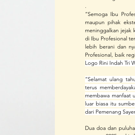
.
“Semoga Ibu Profes
maupun pihak ekste
meninggalkan jejak 
di Ibu Profesional t
lebih berani dan ny
Profesional, baik r
Logo Rini Indah Tri 
“Selamat ulang tah
terus memberdayaka
membawa manfaat unt
luar biasa itu sumb
dari Pemenang Saye
Dua doa dan puluhan