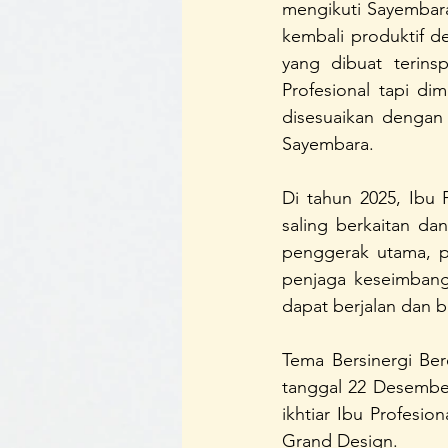
mengikuti Sayembara
kembali produktif 
yang dibuat terins
Profesional tapi di
disesuaikan dengan
Sayembara.
Di tahun 2025, Ibu 
saling berkaitan da
penggerak utama, pe
penjaga keseimbang
dapat berjalan dan 
Tema Bersinergi Ber
tanggal 22 Desember
ikhtiar Ibu Profesi
Grand Design.