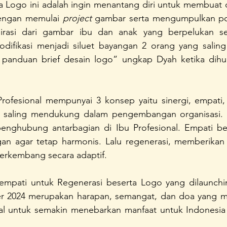
 Logo ini adalah ingin menantang diri untuk membuat d
dengan memulai 
project
 gambar serta mengumpulkan por
pirasi dari gambar ibu dan anak yang berpelukan se
modifikasi menjadi siluet bayangan 2 orang yang saling
 panduan brief desain logo” ungkap Dyah ketika dihu
Profesional mempunyai 3 konsep yaitu sinergi, empati, 
n saling mendukung dalam pengembangan organisasi. S
nghubung antarbagian di Ibu Profesional. Empati ber
an agar tetap harmonis. Lalu regenerasi, memberikan
berkembang secara adaptif.
empati untuk Regenerasi beserta Logo yang dilaunchin
 2024 merupakan harapan, semangat, dan doa yang men
onal untuk semakin menebarkan manfaat untuk Indonesia 