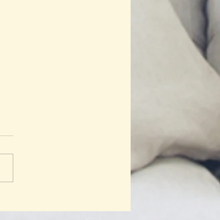
 Hebat Cinta Bumi: Saat
 Anak Menjadi Benih
bahan Jakarta yang Lebih