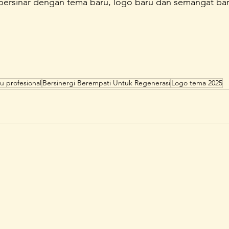
ersinar dengan tema baru, logo baru dan semangat bar
bu profesional
Bersinergi Berempati Untuk Regenerasi
Logo tema 2025