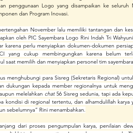
an penggunaan Logo yang disampaikan ke seluruh 
unda Sayang
Konferensi Perempuan Indonesia
A Home 
omponen dan Program Inovasi.
pertengahan November lalu memiliki tantangan dan kese
pkan oleh PIC Sayembara Logo Rini Indah Tri Wahyuni 
jar karena perlu menyiapkan dokumen-dokumen persiap
ACI yang cukup membingungkan karena belum terl
l saat memilih dan menyiapkan personel tim sayembara
arus menghubungi para Sisreg (Sekretaris Regional) unt
an dukungan kepada member regionalnya untuk mengik
laupun melelahkan 
chat
 56 Sisreg sedunia, tapi ada kepu
 kondisi di regional tertentu, dan alhamdulillah karya
hun sebelumnya” Rini menambahkan.
anjang dari proses pengumpulan karya, penilaian dewa