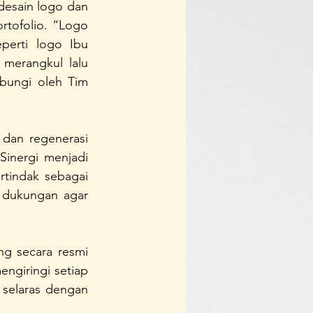
esain logo dan 
tofolio. “Logo 
perti logo Ibu 
 merangkul lalu 
bungi oleh Tim 
dan regenerasi 
inergi menjadi 
tindak sebagai 
 dukungan agar 
g secara resmi 
giringi setiap 
selaras dengan 