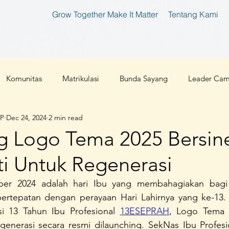
Grow Together Make It Matter
Tentang Kami
Komunitas
Matrikulasi
Bunda Sayang
Leader Ca
IP
Dec 24, 2024
2 min read
tan
Bunda Produktif
Bunda Shaleha
Konferensi Ibu 
g Logo Tema 2025 Bersine
i Untuk Regenerasi
an Teknologi
Corona 2019
Parenting
Cloud 9
er 2024 adalah hari Ibu yang membahagiakan bagi 
bertepatan dengan perayaan Hari Lahirnya yang ke-13.
l
Ibu Pembaharu
Inspirasi
Foundation
Ibu Inklu
i 13 Tahun Ibu Profesional 
13ESEPRAH
, Logo Tema 2
enerasi secara resmi dilaunching. SekNas Ibu Profesi