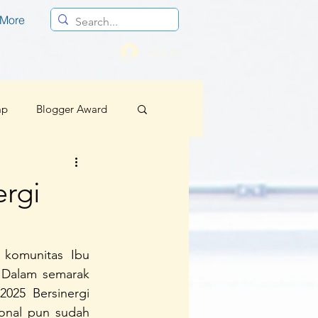
More
Log In
mp
Blogger Award
Profesional
rgi
Berita Baik Regional
komunitas Ibu 
 Dalam semarak 
sif
025 Bersinergi 
onal pun sudah 