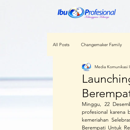
All Posts
Changemaker Family
Media Komunikasi 
ODOP
RBI
Bunda Ceka
Launchin
Berempat
Kabar Regional
Perempuan d
Minggu, 22 Desemb
profesional karena 
Kesehatan
Lokal Menggloba
kemeriahan Selebras
Berempati Untuk Reg