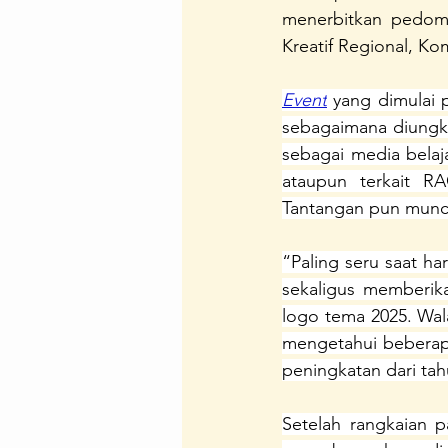
menerbitkan pedom
Regenerasi Ibu Profesional
B
Kreatif Regional, K
Event
 yang dimulai 
Festival Perempuan Pemimpin
sebagaimana diungka
sebagai media bela
ataupun terkait R
Tantangan pun muncu
“Paling seru saat h
sekaligus memberik
logo tema 2025. Wa
mengetahui beberapa
peningkatan dari ta
Setelah rangkaian p