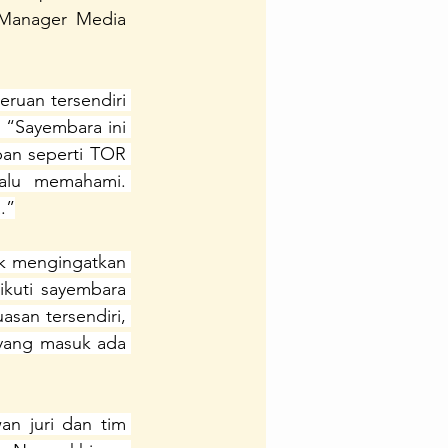
Manager Media 
Team
Ipedia
ruan tersendiri 
“Sayembara ini 
an seperti TOR 
alu memahami. 
.”
uk mengingatkan 
uti sayembara 
asan tersendiri, 
 yang masuk ada 
n juri dan tim 