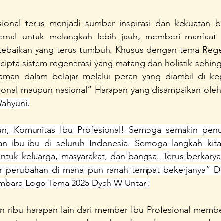
ional terus menjadi sumber inspirasi dan kekuatan 
rnal untuk melangkah lebih jauh, memberi manfaat l
kebaikan yang terus tumbuh. Khusus dengan tema Rege
ercipta sistem regenerasi yang matang dan holistik sehin
aman dalam belajar melalui peran yang diambil di ke
egional maupun nasional” Harapan yang disampaikan oleh
Wahyuni.
un, Komunitas Ibu Profesional! Semoga semakin penuh
n ibu-ibu di seluruh Indonesia. Semoga langkah kita
uk keluarga, masyarakat, dan bangsa. Terus berkarya, 
er perubahan di mana pun ranah tempat bekerjanya” D
mbara Logo Tema 2025 Dyah W Untari.
 ribu harapan lain dari member Ibu Profesional member