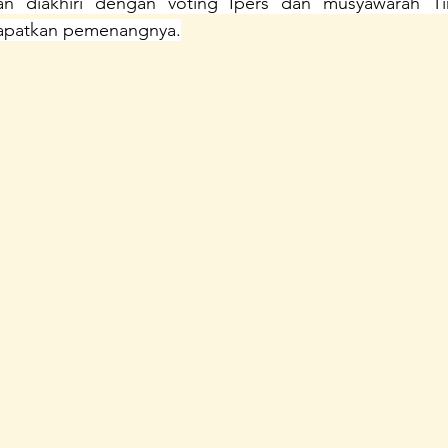
n diakhiri dengan voting Ipers dan musyawarah Tim
apatkan pemenangnya.