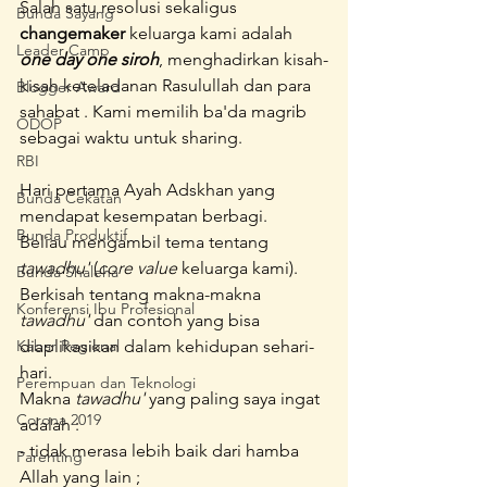
Salah satu resolusi sekaligus 
Bunda Sayang
changemaker
 keluarga kami adalah 
Leader Camp
one day one siroh
, menghadirkan kisah-
kisah keteladanan Rasulullah dan para 
Blogger Award
sahabat . Kami memilih ba'da magrib 
ODOP
sebagai waktu untuk sharing. 
RBI
Hari pertama Ayah Adskhan yang 
Bunda Cekatan
mendapat kesempatan berbagi. 
Bunda Produktif
Beliau mengambil tema tentang 
tawadhu'
 (
core value
 keluarga kami). 
Bunda Shaleha
Berkisah tentang makna-makna 
Konferensi Ibu Profesional
tawadhu' 
dan contoh yang bisa 
Kabar Regional
diaplikasikan dalam kehidupan sehari-
hari. 
Perempuan dan Teknologi
Makna 
tawadhu'
 yang paling saya ingat 
Corona 2019
adalah :
- tidak merasa lebih baik dari hamba 
Parenting
Allah yang lain ; 