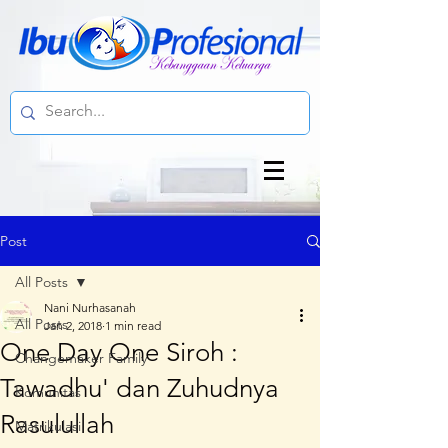
Post
All Posts
Nani Nurhasanah
All Posts
Jan 2, 2018
1 min read
One Day One Siroh :
Changemaker Family
Tawadhu' dan Zuhudnya
Komunitas
Rasulullah
Matrikulasi