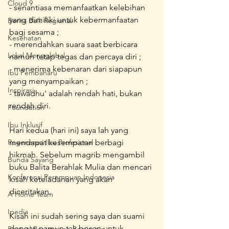
Cloud 9
- senantiasa memanfaatkan kelebihan 
yang dimiliki untuk kebermanfaatan 
Berita Baik Regional
bagi sesama ; 
Kesehatan
- merendahkan suara saat berbicara 
Lokal Mengglobal
namun tetap tegas dan percaya diri ;
- menerima kebenaran dari siapapun 
Ibu Pembaharu
yang menyampaikan ;
Inspirasi
- tawadhu' adalah rendah hati, bukan 
rendah diri.
Foundation
Ibu Inklusif
Hari kedua (hari ini) saya lah yang 
Regenerasi Ibu Profesional
mendapat kesempatan berbagi 
hikmah. Sebelum magrib mengambil 
Bunda Sayang
buku Balita Berahlak Mulia dan mencari 
Konferensi Perempuan Indonesia
kisah keteladanan yang akan 
diceritakan.
A Home Team
Ipedia
Kisah ini sudah sering saya dan suami 
dengar, namun tak bosan untuk 