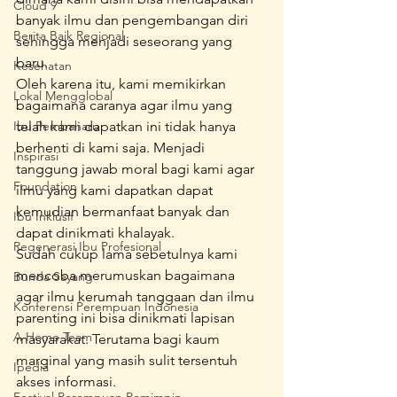
Cloud 9
banyak ilmu dan pengembangan diri 
Berita Baik Regional
sehingga menjadi seseorang yang 
baru. 
Kesehatan
Oleh karena itu, kami memikirkan 
Lokal Mengglobal
bagaimana caranya agar ilmu yang 
Ibu Pembaharu
telah kami dapatkan ini tidak hanya 
berhenti di kami saja. Menjadi 
Inspirasi
tanggung jawab moral bagi kami agar 
Foundation
ilmu yang kami dapatkan dapat 
kemudian bermanfaat banyak dan 
Ibu Inklusif
dapat dinikmati khalayak.
Regenerasi Ibu Profesional
Sudah cukup lama sebetulnya kami 
mencoba merumuskan bagaimana 
Bunda Sayang
agar ilmu kerumah tanggaan dan ilmu 
Konferensi Perempuan Indonesia
parenting ini bisa dinikmati lapisan 
A Home Team
masyarakat. Terutama bagi kaum 
marginal yang masih sulit tersentuh 
Ipedia
akses informasi.