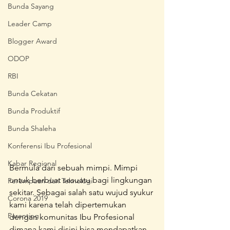
Bunda Sayang
Leader Camp
Blogger Award
ODOP
RBI
Bunda Cekatan
Bunda Produktif
Bunda Shaleha
Konferensi Ibu Profesional
Kabar Regional
Bermula dari sebuah mimpi. Mimpi 
untuk berbuat sesuatu bagi lingkungan 
Perempuan dan Teknologi
sekitar. Sebagai salah satu wujud syukur 
Corona 2019
kami karena telah dipertemukan 
Parenting
dengan komunitas Ibu Profesional 
dimana kami disini bisa mendapatkan 