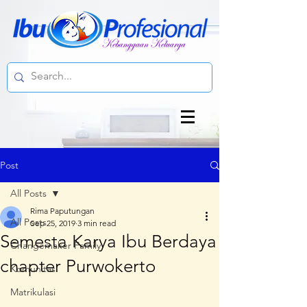
Post
All Posts
Rima Paputungan
All Posts
Sep 25, 2019
3 min read
Semesta Karya Ibu Berdaya
Changemaker Family
chapter Purwokerto
Komunitas
Matrikulasi