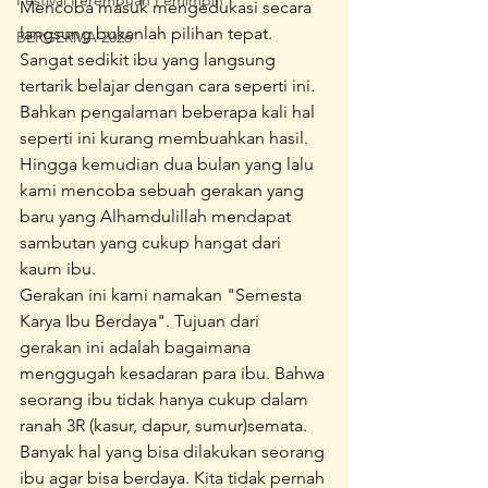
Festival Perempuan Pemimpin
Mencoba masuk mengedukasi secara 
langsung bukanlah pilihan tepat. 
BERGERMA 2026
Sangat sedikit ibu yang langsung 
tertarik belajar dengan cara seperti ini. 
Bahkan pengalaman beberapa kali hal 
seperti ini kurang membuahkan hasil.
Hingga kemudian dua bulan yang lalu 
kami mencoba sebuah gerakan yang 
baru yang Alhamdulillah mendapat 
sambutan yang cukup hangat dari 
kaum ibu.
Gerakan ini kami namakan "Semesta 
Karya Ibu Berdaya". Tujuan dari 
gerakan ini adalah bagaimana 
menggugah kesadaran para ibu. Bahwa 
seorang ibu tidak hanya cukup dalam 
ranah 3R (kasur, dapur, sumur)semata. 
Banyak hal yang bisa dilakukan seorang 
ibu agar bisa berdaya. Kita tidak pernah 