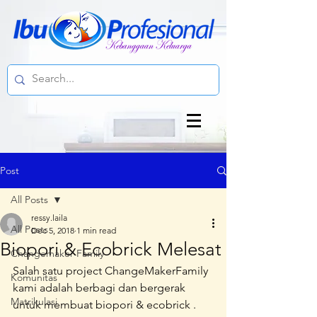
Post
All Posts
ressy.laila
All Posts
Dec 5, 2018
1 min read
Biopori & Ecobrick Melesat
Changemaker Family
Salah satu project ChangeMakerFamily 
Komunitas
kami adalah berbagi dan bergerak 
Matrikulasi
untuk membuat biopori & ecobrick .