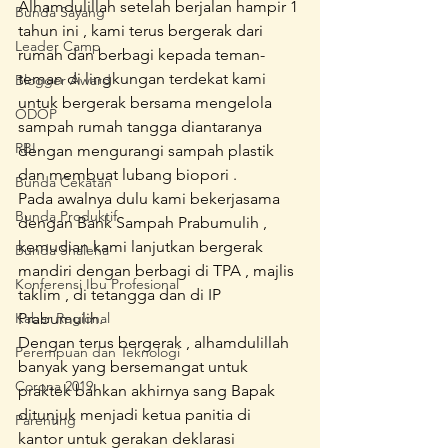
Alhamdulillah setelah berjalan hampir 1 
Bunda Sayang
tahun ini , kami terus bergerak dari 
Leader Camp
rumah dan berbagi kepada teman-
teman di lingkungan terdekat kami 
Blogger Award
untuk bergerak bersama mengelola 
ODOP
sampah rumah tangga diantaranya 
RBI
dengan mengurangi sampah plastik 
dan membuat lubang biopori .
Bunda Cekatan
Pada awalnya dulu kami bekerjasama 
Bunda Produktif
dengan Bank Sampah Prabumulih , 
kemudian kami lanjutkan bergerak 
Bunda Shaleha
mandiri dengan berbagi di TPA , majlis 
Konferensi Ibu Profesional
taklim , di tetangga dan di IP 
Kabar Regional
Prabumulih.
Dengan terus bergerak , alhamdulillah 
Perempuan dan Teknologi
banyak yang bersemangat untuk 
Corona 2019
praktek bahkan akhirnya sang Bapak 
ditunjuk menjadi ketua panitia di 
Parenting
kantor untuk gerakan deklarasi 