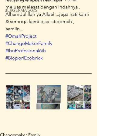
Festival Perempuan Pemimpin
meluas melesat dengan indahnya . 
BERGERMA 2026
Alhamdulillah ya Allaah...jaga hati kami 
& semoga kami bisa istiqomah , 
aamiin...
#OmahProject
#ChangeMakerFamily
#IbuProfesional6th
#BioporiEcobrick
Changemaker Family