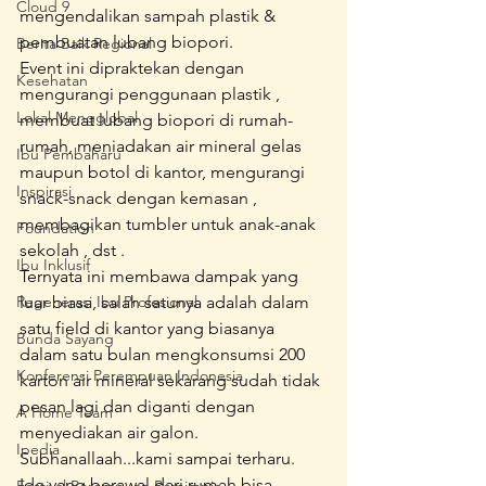
Cloud 9
mengendalikan sampah plastik & 
pembuatan lubang biopori.
Berita Baik Regional
Event ini dipraktekan dengan 
Kesehatan
mengurangi penggunaan plastik , 
Lokal Mengglobal
membuat lubang biopori di rumah-
rumah, meniadakan air mineral gelas 
Ibu Pembaharu
maupun botol di kantor, mengurangi 
Inspirasi
snack-snack dengan kemasan , 
membagikan tumbler untuk anak-anak 
Foundation
sekolah , dst .
Ibu Inklusif
Ternyata ini membawa dampak yang 
Regenerasi Ibu Profesional
luar biasa, salah satunya adalah dalam 
satu field di kantor yang biasanya 
Bunda Sayang
dalam satu bulan mengkonsumsi 200 
Konferensi Perempuan Indonesia
karton air mineral sekarang sudah tidak 
pesan lagi dan diganti dengan 
A Home Team
menyediakan air galon.
Ipedia
Subhanallaah...kami sampai terharu. 
Ide yang berawal dari rumah bisa 