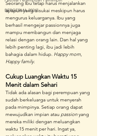
Festival Perempuan Pemimpin
Seorang Ibu tetap harus menjalankan 
BERGERMA 2026
apapun yang disukai meskipun harus 
mengurus keluarganya. Ibu yang 
berhasil mengejar passionnya juga 
mampu membangun dan menjaga 
relasi dengan orang lain. Dan hal yang 
lebih penting lagi, ibu jadi lebih 
bahagia dalam hidup. 
Happy mom, 
Happy family.
Cukup Luangkan Waktu 15 
Menit dalam Sehari
Tidak ada alasan bagi perempuan yang 
sudah berkeluarga untuk menyerah 
pada mimpinya. Setiap orang dapat 
mewujudkan impian atau 
passion
 yang 
mereka miliki dengan meluangkan 
waktu 15 menit per hari. Ingat ya, 