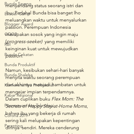
Bunda Sayang
menyandang status seorang istri dan 
ibu. Padahal Bunda bisa banget lho 
Leader Camp
meluangkan waktu untuk menyalurkan 
Blogger Award
passion. Perempuan Indonesia 
ODOP
merupakan sosok yang ingin maju 
(
progress-seeker)
  yang memiliki 
RBI
keinginan kuat untuk mewujudkan 
Bunda Cekatan
passion
.
Bunda Produktif
Namun, kesibukan sehari-hari banyak 
Bunda Shaleha
menyita waktu seorang perempuan 
dan akhirnya menjadi hambatan untuk 
Konferensi Ibu Profesional
mengejar impian terpendamnya. 
Kabar Regional
Dalam cuplikan buku 
Flex Mom: The 
Perempuan dan Teknologi
Secrets of Happy Stay-at-Home Moms
, 
bahwa ibu yang bekerja di rumah 
Corona 2019
sering kali melupakan kepentingan 
Parenting
dirinya  sendiri. Mereka cenderung 