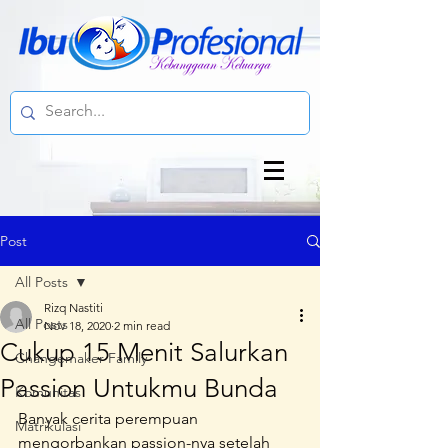
Post
All Posts
Rizq Nastiti
All Posts
Nov 18, 2020
2 min read
Cukup 15 Menit Salurkan
Changemaker Family
Passion Untukmu Bunda
Komunitas
Banyak cerita perempuan 
Matrikulasi
mengorbankan passion-nya setelah 