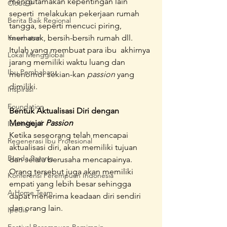
mengutamakan kepentingan lain 
Cloud 9
seperti  melakukan pekerjaan rumah 
Berita Baik Regional
tangga, seperti mencuci piring, 
Kesehatan
memasak, bersih-bersih rumah dll. 
Itulah yang membuat para ibu  akhirnya 
Lokal Mengglobal
jarang memiliki waktu luang dan 
Ibu Pembaharu
menomor sekian-kan 
passion
 yang 
dimiliki.
Inspirasi
Foundation
Bentuk Aktualisasi Diri dengan 
Mengejar 
Passion
Ibu Inklusif
Ketika seseorang telah mencapai 
Regenerasi Ibu Profesional
aktualisasi diri, akan memiliki tujuan 
Bunda Sayang
dan selalu berusaha mencapainya. 
Orang tersebut juga akan memiliki 
Konferensi Perempuan Indonesia
empati yang lebih besar sehingga 
A Home Team
dapat menerima keadaan diri sendiri 
dan orang lain.
Ipedia