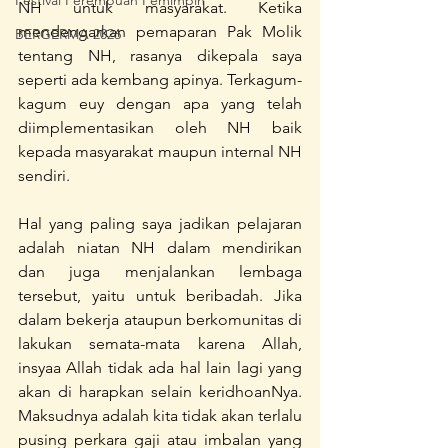
Festival Perempuan Pemimpin
NH untuk masyarakat. Ketika 
mendengarkan pemaparan Pak Molik 
BERGERMA 2026
tentang NH, rasanya dikepala saya 
seperti ada kembang apinya. Terkagum-
kagum euy dengan apa yang telah 
diimplementasikan oleh NH baik 
kepada masyarakat maupun internal NH 
sendiri. 
Hal yang paling saya jadikan pelajaran 
adalah niatan NH dalam mendirikan 
dan juga menjalankan lembaga 
tersebut, yaitu untuk beribadah. Jika 
dalam bekerja ataupun berkomunitas di 
lakukan semata-mata karena Allah, 
insyaa Allah tidak ada hal lain lagi yang 
akan di harapkan selain keridhoanNya. 
Maksudnya adalah kita tidak akan terlalu 
pusing perkara gaji atau imbalan yang 