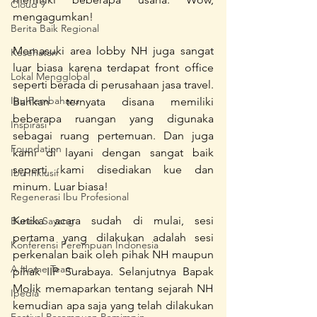
Cloud 9
mengagumkan!
Berita Baik Regional
Memasuki area lobby NH juga sangat 
Kesehatan
luar biasa karena terdapat front office 
Lokal Mengglobal
seperti berada di perusahaan jasa travel. 
Ibu Pembaharu
Bahkan ternyata disana memiliki 
beberapa ruangan yang digunaka 
Inspirasi
sebagai ruang pertemuan. Dan juga 
Foundation
kami di layani dengan sangat baik 
seperti kami disediakan kue dan 
Ibu Inklusif
minum. Luar biasa!
Regenerasi Ibu Profesional
Ketika acara sudah di mulai, sesi 
Bunda Sayang
pertama yang dilakukan adalah sesi 
Konferensi Perempuan Indonesia
perkenalan baik oleh pihak NH maupun 
A Home Team
pihak IIP Surabaya. Selanjutnya Bapak 
Molik memaparkan tentang sejarah NH 
Ipedia
kemudian apa saja yang telah dilakukan 