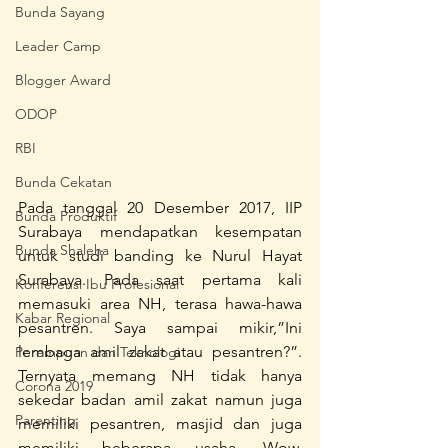
Bunda Sayang
Leader Camp
Blogger Award
ODOP
RBI
Bunda Cekatan
Pada tanggal 20 Desember 2017, IIP 
Bunda Produktif
Surabaya mendapatkan kesempatan 
Bunda Shaleha
untuk studi banding ke Nurul Hayat 
Surabaya. Pada saat pertama kali 
Konferensi Ibu Profesional
memasuki area NH, terasa hawa-hawa 
Kabar Regional
pesantren. Saya sampai mikir,”Ini 
lembaga amil zakat atau pesantren?”. 
Perempuan dan Teknologi
Ternyata memang NH tidak hanya 
Corona 2019
sekedar badan amil zakat namun juga 
Parenting
memiliki pesantren, masjid dan juga 
memiliki beberapa usaha. Wow, 