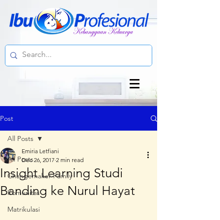
Post
All Posts
Emiria Letfiani
All Posts
Dec 26, 2017
2 min read
Insight Learning Studi
Changemaker Family
Banding ke Nurul Hayat
Komunitas
Matrikulasi