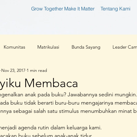
Grow Together Make It Matter
Tentang Kami
Komunitas
Matrikulasi
Bunda Sayang
Leader Ca
Nov 23, 2017
1 min read
tan
Bunda Produktif
Bunda Shaleha
Konferensi Ibu 
ayiku Membaca
ngenalkan anak pada buku? Jawabannya sedini mungkin
an Teknologi
Corona 2019
Parenting
Cloud 9
da buku tidak berarti buru-buru mengajarinya membac
nnya sebagai salah satu stimulus menumbuhkan minat b
l
Ibu Pembaharu
Inspirasi
Foundation
Ibu Inklu
njadi agenda rutin dalam keluarga kami.
cakan buku sebelum anak-anak tidur.