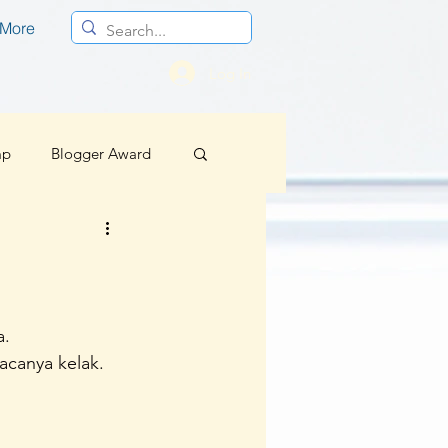
More
Log In
mp
Blogger Award
Profesional
.
Berita Baik Regional
a.
acanya kelak.
sif