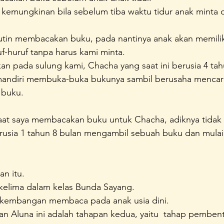
emungkinan bila sebelum tiba waktu tidur anak minta d
unda Sayang
Konferensi Perempuan Indonesia
A Home 
utin membacakan buku, pada nantinya anak akan memilik
f-huruf tanpa harus kami minta.
kan pada sulung kami, Chacha yang saat ini berusia 4 tah
mandiri membuka-buka bukunya sambil berusaha mencari
 buku.
 saat saya membacakan buku untuk Chacha, adiknya tidak
rusia 1 tahun 8 bulan mengambil sebuah buku dan mul
an itu.
 kelima dalam kelas Bunda Sayang.
rkembangan membaca pada anak usia dini.
an Aluna ini adalah tahapan kedua, yaitu  tahap pemben