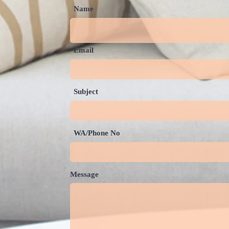
Name
Email
Subject
WA/Phone No
Message