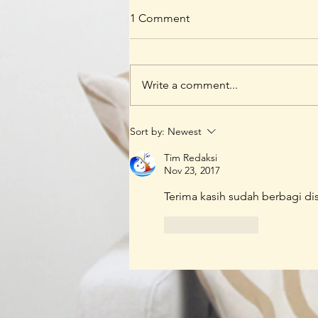
1 Comment
Write a comment...
Mengenal KLUB BUKU KLIP
Sort by:
Newest
Lebih Dekat
Tim Redaksi
Nov 23, 2017
Terima kasih sudah berbagi dis
Like
Reply