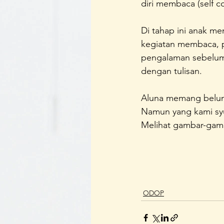
diri membaca (self c
Di tahap ini anak m
kegiatan membaca, 
pengalaman sebelum
dengan tulisan.
Aluna memang belum l
Namun yang kami syuku
Melihat gambar-gamb
ODOP