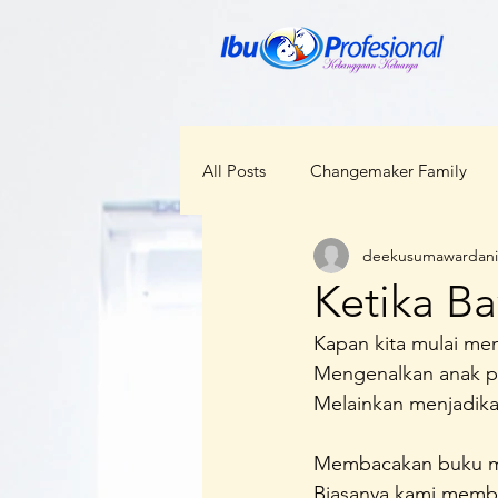
All Posts
Changemaker Family
deekusumawardani
ODOP
RBI
Bunda Ceka
Ketika B
Kapan kita mulai me
Kabar Regional
Perempuan d
Mengenalkan anak pa
Melainkan menjadika
Kesehatan
Lokal Menggloba
Membacakan buku me
Biasanya kami memba