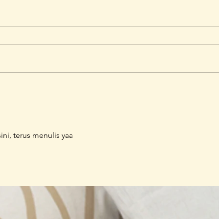
Tips Beres-beres di
10 T
Whatsapp, Solusi HP Lemot
Masa
Baha
ini, terus menulis yaa