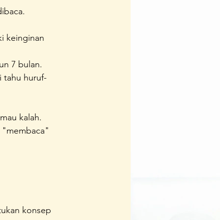
ibaca.
Team
Ipedia
i keinginan 
un 7 bulan.
 tahu huruf-
 mau kalah.
ai "membaca" 
tukan konsep 