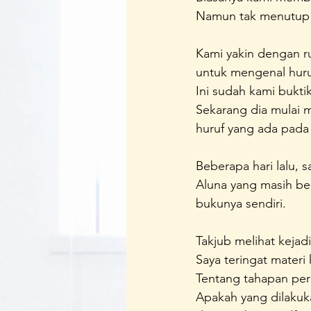
Namun tak menutup k
Regenerasi Ibu Profesional
B
Kami yakin dengan r
untuk mengenal huru
Festival Perempuan Pemimpin
Ini sudah kami bukti
Sekarang dia mulai 
huruf yang ada pada
Beberapa hari lalu,
Aluna yang masih be
bukunya sendiri.
Takjub melihat kejadi
Saya teringat materi
Tentang tahapan pe
Apakah yang dilakuk