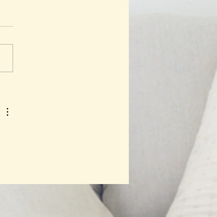
ips Berdamai Dengan
 Lalu, Buat Bunda Lebih
gia