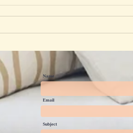
#PerempuanMerdeka
Tips
Challenge; Ceritakan
What
#PerempuanMerdeka Versi
Kamu
Name
Email
Subject