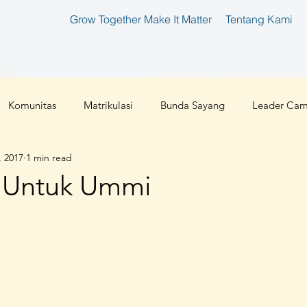
Grow Together Make It Matter
Tentang Kami
Komunitas
Matrikulasi
Bunda Sayang
Leader Ca
, 2017
1 min read
tan
Bunda Produktif
Bunda Shaleha
Konferensi Ibu 
 Untuk Ummi
an Teknologi
Corona 2019
Parenting
Cloud 9
l
Ibu Pembaharu
Inspirasi
Foundation
Ibu Inklu