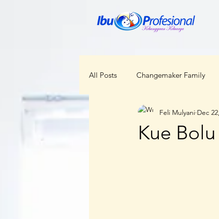
All Posts
Changemaker Family
Feli Mulyani
Dec 22
ODOP
RBI
Bunda Ceka
Kue Bolu
Kabar Regional
Perempuan d
Kesehatan
Lokal Menggloba