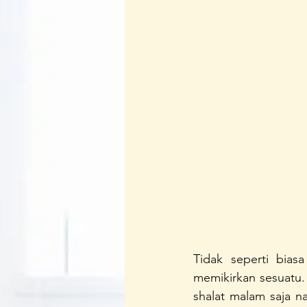
Regenerasi Ibu Profesional
B
Festival Perempuan Pemimpin
Tidak seperti bias
memikirkan sesuatu.
shalat malam saja na