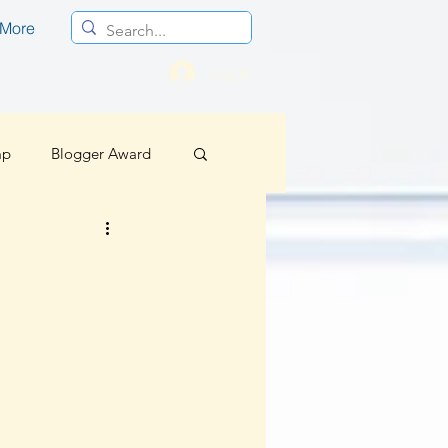
More
Log In
mp
Blogger Award
Profesional
Berita Baik Regional
sif