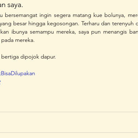
n saya.
lu bersemangat ingin segera matang kue bolunya, mer
ang besar hingga kegosongan. Terharu dan terenyuh de
an ibunya semampu mereka, saya pun menangis bangg
n pada mereka.
bertiga dipojok dapur.
BisaDilupakan
y