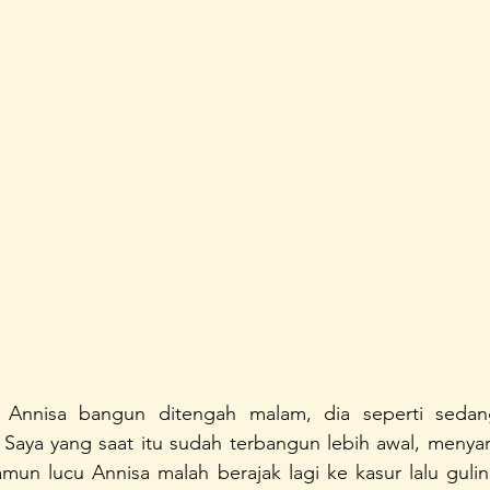
unda Sayang
Konferensi Perempuan Indonesia
A Home 
a Annisa bangun ditengah malam, dia seperti sedan
 Saya yang saat itu sudah terbangun lebih awal, menyar
mun lucu Annisa malah berajak lagi ke kasur lalu guling