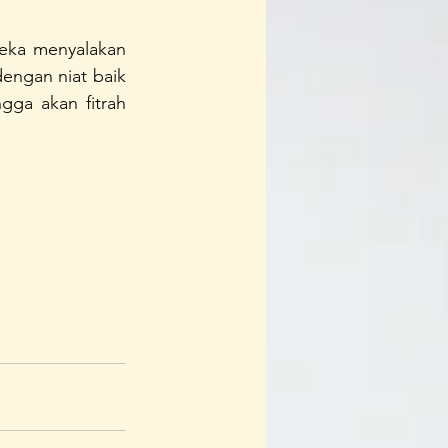
eka menyalakan 
ngan niat baik 
a akan fitrah 