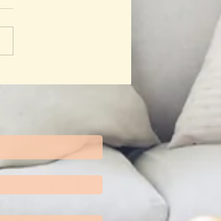
 Beres-beres di
sapp, Solusi HP Lemot