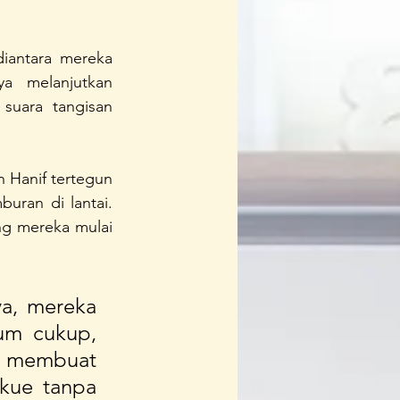
iantara mereka 
 melanjutkan 
suara tangisan 
 Hanif tertegun 
an di lantai. 
 mereka mulai 
a, mereka 
m cukup, 
n membuat 
ue tanpa 