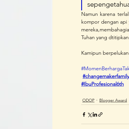
sepengetahua
Namun karena terla
kompor dengan api y
mereka,membahagiak
Tuhan yang dtitipka
Kamipun berpelukan 
#MomenBerhargaTak
#changemakerfamil
#IbuProfesional6th
ODOP
Blogger Award