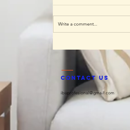
Write a comment...
Mengenal KLUB BUKU KLIP
Lebih Dekat
Contact us
ibuprofesional@gmail.com