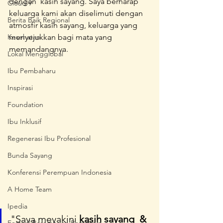
dengan  kasih sayang. Saya berharap 
Cloud 9
keluarga kami akan diselimuti dengan 
Berita Baik Regional
atmosfir kasih sayang, keluarga yang 
Kesehatan
menyejukkan bagi mata yang 
memandangnya.
Lokal Mengglobal
Ibu Pembaharu
Inspirasi
Foundation
Ibu Inklusif
Regenerasi Ibu Profesional
Bunda Sayang
Konferensi Perempuan Indonesia
A Home Team
Ipedia
"Saya meyakini 
kasih sayang  & 