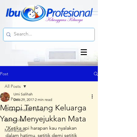
Post
All Posts
Umi Salihah
All Posts
Dec 29, 2017
2 min read
Mimpi Tentang Keluarga
Changemaker Family
Yang Menyejukkan Mata
Komunitas
"Ketika api harapan kau nyalakan 
Matrikulasi
dalam hatimu, setitik demi setitik 