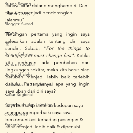
Bunda Sayang
cahaya akan datang menghampiri. Dan 
tiba-tiba menjadi benderanglah 
Leader Camp
jalanmu"
Blogger Award
ODOP
Tantangan pertama yang ingin saya 
selesaikan adalah tentang diri saya 
RBI
sendiri. Sebab; "
For the things to 
Bunda Cekatan
change, you must change first"
. Ketika 
kita berharap ada perubahan dari 
Bunda Produktif
lingkungan sekitar, maka kita harus siap 
Bunda Shaleha
berubah menjadi lebih baik terlebih 
dahulu. Pertanyaanya, apa yang ingin 
Konferensi Ibu Profesional
saya ubah dari diri saya? 
Kabar Regional
Perempuan dan Teknologi
Saya berharap setahun kedepan saya 
mampu memperbaiki caya saya 
Corona 2019
berkomunikasi terhadap pasangan & 
Parenting
anak menjadi lebih baik & dipenuhi 