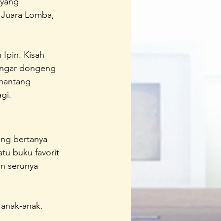
 yang 
l Juara Lomba, 
Ipin. Kisah 
engar dongeng 
enantang 
gi.
ang bertanya 
tu buku favorit 
n serunya 
anak-anak. 