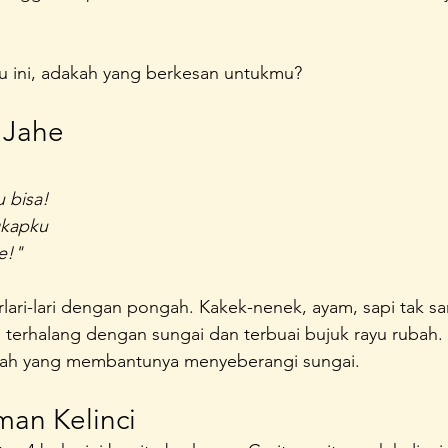
 
unda Sayang
Konferensi Perempuan Indonesia
A Home 
 ini, adakah yang berkesan untukmu?
 Jahe
u bisa!
gkapku
e!"
lari-lari dengan pongah. Kakek-nenek, ayam, sapi tak s
a terhalang dengan sungai dan terbuai bujuk rayu rubah. 
ubah yang membantunya menyeberangi sungai.
man Kelinci