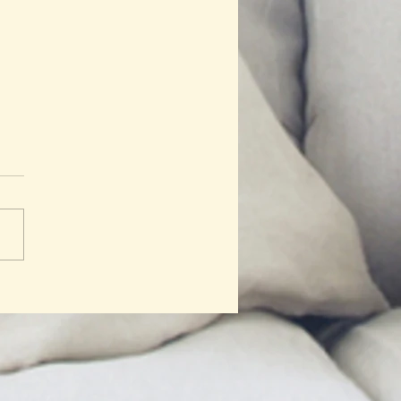
 Hebat Cinta Bumi: Saat
 Anak Menjadi Benih
bahan Jakarta yang Lebih
ih