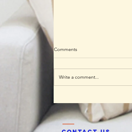
Comments
Write a comment...
Ketika Ayah Hadir Sepenuh
Hati, Anak Tumbuh Lebih
Berani: Kisah Hangat
BERGEMA di Palembang
Contact us