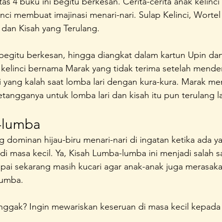
tas 4 buku ini begitu berkesan. Cerita-cerita anak kelinci
ci membuat imajinasi menari-nari. Sulap Kelinci, Worte
i dan Kisah yang Terulang.
begitu berkesan, hingga diangkat dalam kartun Upin dan 
 kelinci bernama Marak yang tidak terima setelah mend
i yang kalah saat lomba lari dengan kura-kura. Marak m
tangganya untuk lomba lari dan kisah itu pun terulang la
-lumba
dominan hijau-biru menari-nari di ingatan ketika ada y
di masa kecil. Ya, Kisah Lumba-lumba ini menjadi salah sa
pai sekarang masih kucari agar anak-anak juga merasaka
lumba.
nggak? Ingin mewariskan keseruan di masa kecil kepada 