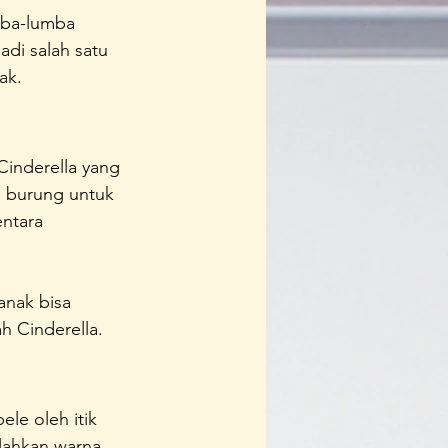
mba-lumba 
di salah satu 
ak.
Cinderella yang 
n burung untuk 
ntara 
anak bisa 
ah Cinderella.
le oleh itik 
lahkan warna 