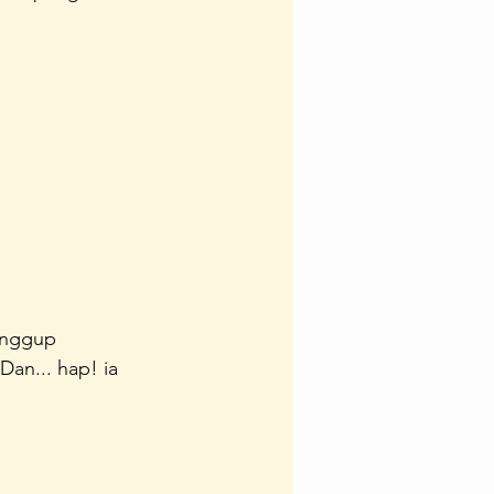
Team
Ipedia
anggup 
Dan... hap! ia 