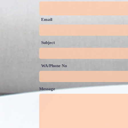
Email
Subject
WA/Phone No
Message