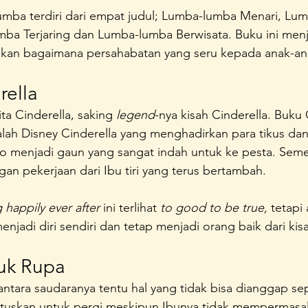
lumba terdiri dari empat judul; Lumba-lumba Menari, Lu
ba Terjaring dan Lumba-lumba Berwisata. Buku ini menja
kan bagaimana persahabatan yang seru kepada anak-an
rella
ta Cinderella, saking 
legend
-nya kisah Cinderella. Buku 
alah Disney Cinderella yang menghadirkan para tikus da
menjadi gaun yang sangat indah untuk ke pesta. Seme
gan pekerjaan dari Ibu tiri yang terus bertambah.
 happily ever after
 ini terlihat 
to good to be true, 
tetapi 
enjadi diri sendiri dan tetap menjadi orang baik dari kis
ruk Rupa
ntara saudaranya tentu hal yang tidak bisa dianggap sepe
tuskan untuk pergi meskipun Ibunya tidak mempermasa