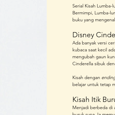
Serial Kisah Lumba-
Bermimpi, Lumba-lum
buku yang mengenal
Disney Cinde
Ada banyak versi ceri
kubaca saat kecil ad
mengubah gaun kuno 
Cinderella sibuk den
Kisah dengan 
ending
belajar untuk tetap m
Kisah Itik Bu
Menjadi berbeda di a
buruk rupa. Ia memu