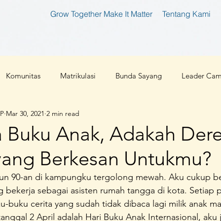
Grow Together Make It Matter
Tentang Kami
Komunitas
Matrikulasi
Bunda Sayang
Leader Ca
IP
Mar 30, 2021
2 min read
tan
Bunda Produktif
Bunda Shaleha
Konferensi Ibu 
a Buku Anak, Adakah Der
 yang Berkesan Untukmu?
an Teknologi
Corona 2019
Parenting
Cloud 9
hun 90-an di kampungku tergolong mewah. Aku cukup b
g bekerja sebagai asisten rumah tangga di kota. Setiap p
l
Ibu Pembaharu
Inspirasi
Foundation
Ibu Inklu
buku cerita yang sudah tidak dibaca lagi milik anak ma
tanggal 2 April adalah Hari Buku Anak Internasional, aku