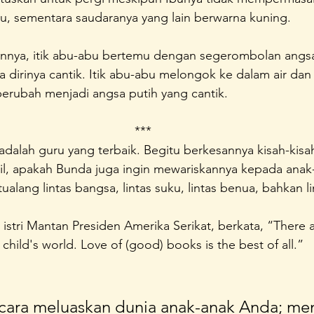
u, sementara saudaranya yang lain berwarna kuning.
nya, itik abu-abu bertemu dengan segerombolan angsa
dirinya cantik. Itik abu-abu melongok ke dalam air dan
berubah menjadi angsa putih yang cantik.
***
dalah guru yang terbaik. Begitu berkesannya kisah-kisa
cil, apakah Bunda juga ingin mewariskannya kepada anak
alang lintas bangsa, lintas suku, lintas benua, bahkan li
istri Mantan Presiden Amerika Serikat, berkata, “There ar
child's world. Love of (good) books is the best of all.”
cara meluaskan dunia anak-anak Anda; men