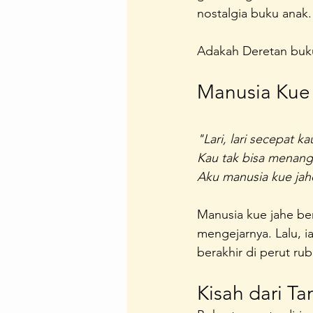
nostalgia buku anak.
Regenerasi Ibu Profesional
B
Adakah Deretan buku
Festival Perempuan Pemimpin
Manusia Kue
"Lari, lari secepat ka
Kau tak bisa menan
Aku manusia kue jah
Manusia kue jahe ber
mengejarnya. Lalu, i
berakhir di perut r
Kisah dari Ta