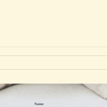
Dari Beasiswa hingga Tawa
Anak
Ayah dan Anak, Bergema
Tawa
Cianjur Menyalakan Harapan
Peru
Keluarga
Bers
Name