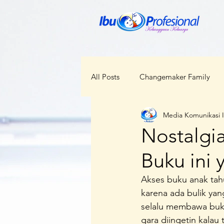
All Posts
Changemaker Family
Media Komunikasi 
ODOP
RBI
Bunda Ceka
Nostalgi
Buku ini
Kabar Regional
Perempuan d
Akses buku anak ta
karena ada bulik yan
Kesehatan
Lokal Menggloba
selalu membawa buku-
gara diingetin kalau 