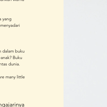
 yang 
 menyadari 
h dalam buku 
-anak? Buku 
ntas dunia.
e many little 
gajarinya 