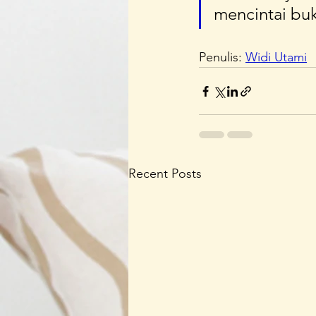
mencintai buk
Penulis: 
Widi Utami
Recent Posts