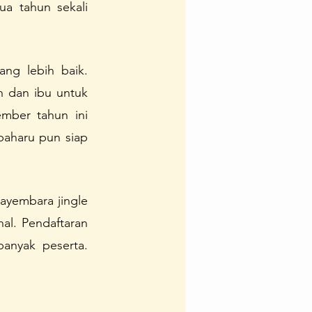
 tahun sekali 
Team
Ipedia
ng lebih baik. 
 dan ibu untuk 
mber tahun ini 
aharu pun siap 
ayembara jingle 
l. Pendaftaran 
anyak peserta. 