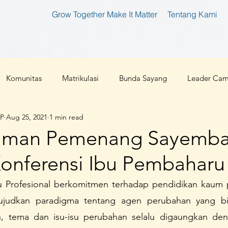
Grow Together Make It Matter
Tentang Kami
Komunitas
Matrikulasi
Bunda Sayang
Leader Ca
IP
Aug 25, 2021
1 min read
tan
Bunda Produktif
Bunda Shaleha
Konferensi Ibu 
man Pemenang Sayemba
 Konferensi Ibu Pembaharu
an Teknologi
Corona 2019
Parenting
Cloud 9
bu Profesional berkomitmen terhadap pendidikan kaum
judkan paradigma tentang agen perubahan yang bisa
l
Ibu Pembaharu
Inspirasi
Foundation
Ibu Inklu
n, tema dan isu-isu perubahan selalu digaungkan den