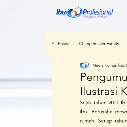
All Posts
Changemaker Family
Media Komunikasi 
ODOP
RBI
Bunda Ceka
Pengumu
Ilustrasi
Kabar Regional
Perempuan d
Sejak tahun 2011 I
ibu. Berusaha mewu
Kesehatan
Lokal Menggloba
rumah. Setiap tahu