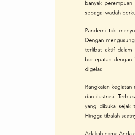
banyak perempuan d
Regenerasi Ibu Profesional
B
sebagai wadah berk
Pandemi tak menyus
Festival Perempuan Pemimpin
Dengan mengusung
terlibat aktif dala
bertepatan dengan 1
digelar. 
Rangkaian kegiatan m
dan ilustrasi. Terb
yang dibuka sejak t
Hingga tibalah saa
Adakah nama Anda di