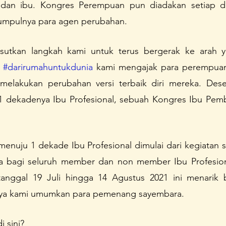
an ibu. Kongres Perempuan pun diadakan setiap dua
unda Sayang
Konferensi Perempuan Indonesia
A Home 
umpulnya para agen perubahan. 
utkan langkah kami untuk terus bergerak ke arah ya
 
#darirumahuntukdunia
 kami mengajak para perempuan
m melakukan perubahan versi terbaik diri mereka. Dese
 dekadenya Ibu Profesional, sebuah Kongres Ibu Pemb
enuju 1 dekade Ibu Profesional dimulai dari kegiatan s
uka bagi seluruh member dan non member Ibu Profesiona
anggal 19 Juli hingga 14 Agustus 2021 ini menarik b
tnya kami umumkan para pemenang sayembara. 
 sini?