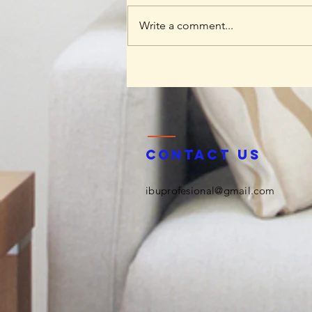
Write a comment...
Perpustakaan UIN Mataram
Gandeng Ibu Inklusif: Belajar
Kecakapan Digital, Bukan
Sekadar Scrolling
Contact us
ibuprofesional@gmail.com