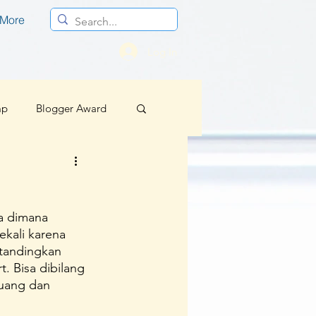
More
Log In
mp
Blogger Award
Profesional
ya dimana 
Berita Baik Regional
ekali karena 
itandingkan 
t. Bisa dibilang 
sif
buang dan 