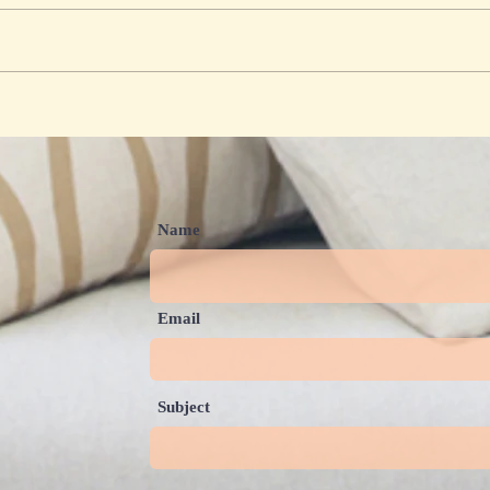
Talkshow “Panduan
Kary
Pengasuhan di Era Digital”
Indo
Ajak Orang Tua Lebih Cerdas
Mendampingi Anak di Dunia
Maya
Name
Email
Subject