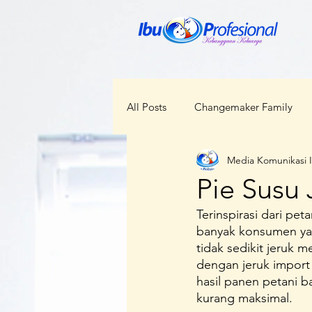
All Posts
Changemaker Family
Media Komunikasi 
ODOP
RBI
Bunda Ceka
Pie Susu 
Terinspirasi dari pe
Kabar Regional
Perempuan d
banyak konsumen yang
tidak sedikit jeruk 
dengan jeruk import l
Kesehatan
Lokal Menggloba
hasil panen petani 
kurang maksimal.