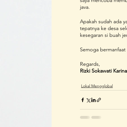
saya mencoba membuat
java.
Apakah sudah ada ya
tepatnya ke desa sel
kesegaran si buah je
Semoga bermanfaat dal
Regards,
Rizki Sokawati Karin
Lokal Mengglobal