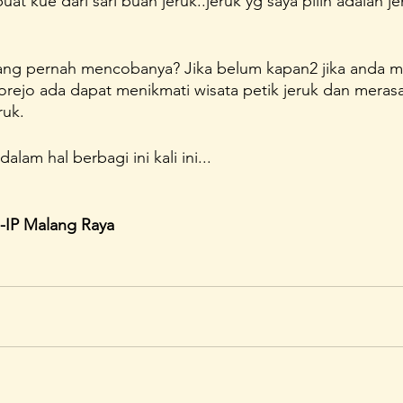
 kue dari sari buah jeruk..jeruk yg saya pilih adalah je
ng pernah mencobanya? Jika belum kapan2 jika anda m
orejo ada dapat menikmati wisata petik jeruk dan meras
ruk.
am hal berbagi ini kali ini...
a-IP Malang Raya