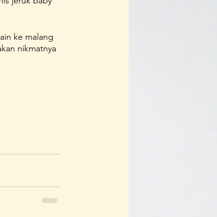
nis jeruk baby 
ain ke malang 
akan nikmatnya 