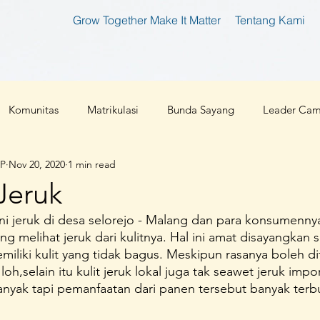
Grow Together Make It Matter
Tentang Kami
Komunitas
Matrikulasi
Bunda Sayang
Leader Ca
IP
Nov 20, 2020
1 min read
tan
Bunda Produktif
Bunda Shaleha
Konferensi Ibu 
Jeruk
tani jeruk di desa selorejo - Malang dan para konsumenn
an Teknologi
Corona 2019
Parenting
Cloud 9
 melihat jeruk dari kulitnya. Hal ini amat disayangkan s
memiliki kulit yang tidak bagus. Meskipun rasanya boleh d
oh,selain itu kulit jeruk lokal juga tak seawet jeruk impor
l
Ibu Pembaharu
Inspirasi
Foundation
Ibu Inklu
banyak tapi pemanfaatan dari panen tersebut banyak ter