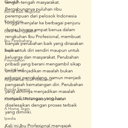
Cloud 9
tengah-tengah masyarakat. 
Bergabungnya puluhan ribu 
Berita Baik Regional
perempuan dari pelosok Indonesia 
Kesehatan
hingga menjalar ke berbagai penjuru 
dunia, hingga empat benua dalam 
Lokal Mengglobal
rengkuhan Ibu Profesional, membuat 
Ibu Pembaharu
banyak perubahan baik yang dirasakan 
baik untuk diri sendiri maupun untuk 
Inspirasi
keluarga dan masyarakat. Perubahan 
Foundation
pribadi yang berani mengambil sikap 
Ibu Inklusif
untuk menjadikan masalah bukan 
sebagai penghalang, namun menjadi 
Regenerasi Ibu Profesional
pengasah kematangan diri. Perubahan 
Bunda Sayang
yang akhirnya menjadikan masalah 
menjadi tantangan yang harus 
Konferensi Perempuan Indonesia
diselesaikan dengan proses terbaik 
A Home Team
yang dimiliki.
Ipedia
Kali ini Ibu Profesional mengajak 