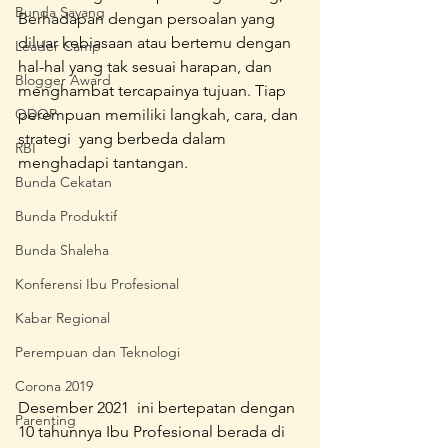
Bunda Sayang
Berhadapan dengan persoalan yang 
diluar kebiasaan atau bertemu dengan 
Leader Camp
hal-hal yang tak sesuai harapan, dan 
Blogger Award
menghambat tercapainya tujuan. Tiap 
ODOP
perempuan memiliki langkah, cara, dan 
strategi  yang berbeda dalam 
RBI
menghadapi tantangan. 
Bunda Cekatan
Bunda Produktif
Bunda Shaleha
Konferensi Ibu Profesional
Kabar Regional
Perempuan dan Teknologi
Corona 2019
Desember 2021  ini bertepatan dengan 
Parenting
10 tahunnya Ibu Profesional berada di 