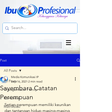
Post
All Posts
Media Komunikasi IP
All Posts
Sep 16, 2021
2 min read
Sayembara Catatan
Changemaker Family
Perempuan
Komunitas
Setiap perempuan memiliki keunikan 
Matrikulasi
dan tantangan hidup masing-masing, 