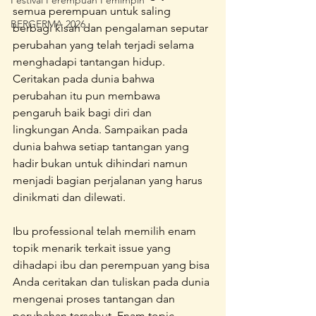
Festival Perempuan Pemimpin
semua perempuan untuk saling 
BERGERMA 2026
berbagi kisah dan pengalaman seputar 
perubahan yang telah terjadi selama 
menghadapi tantangan hidup. 
Ceritakan pada dunia bahwa 
perubahan itu pun membawa 
pengaruh baik bagi diri dan 
lingkungan Anda. Sampaikan pada 
dunia bahwa setiap tantangan yang 
hadir bukan untuk dihindari namun 
menjadi bagian perjalanan yang harus 
dinikmati dan dilewati. 
Ibu professional telah memilih enam 
topik menarik terkait issue yang 
dihadapi ibu dan perempuan yang bisa 
Anda ceritakan dan tuliskan pada dunia 
mengenai proses tantangan dan 
perubahan tersebut. Enam topic 