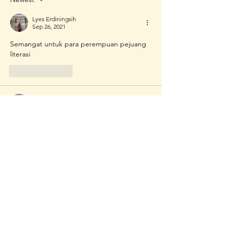
Lyes Erdiningsih
Sep 26, 2021
Semangat untuk para perempuan pejuang 
literasi
Like
Reply
Lyes Erdiningsih
Sep 19, 2021
Catatan pena sebagai salah satu cara untuk 
menuangkan isi hati dan fikiran kaum 
perempuan. 
Like
Reply
Rumah Kita
Sep 18, 2021
Aku berdaya aku berkarya seakan 
menggugah kesadaran diri, bercermin 