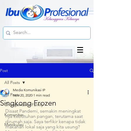
Post
All Posts
Media Komunikasi IP
All Posts
Nov 20, 2020
1 min read
Singkong Frozen
Changemaker Family
Disaat Pandemi, semakin meningkat 
Komunitas
nya kebutuhan pangan, terutama saat 
dirumah saja. Saya terfikir kenapa tidak 
Matrikulasi
makanan lokal saja yang kita usung? 