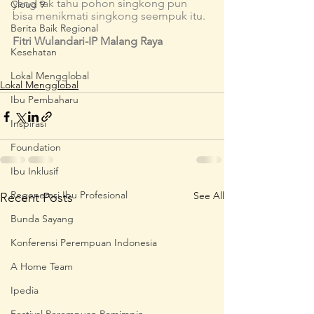
yang tak tahu pohon singkong pun 
Cloud 9
bisa menikmati singkong seempuk itu. 
Berita Baik Regional
Fitri Wulandari-IP Malang Raya
Kesehatan
Lokal Mengglobal
Lokal Mengglobal
Ibu Pembaharu
Inspirasi
Foundation
Ibu Inklusif
Regenerasi Ibu Profesional
See All
Recent Posts
Bunda Sayang
Konferensi Perempuan Indonesia
A Home Team
Ipedia