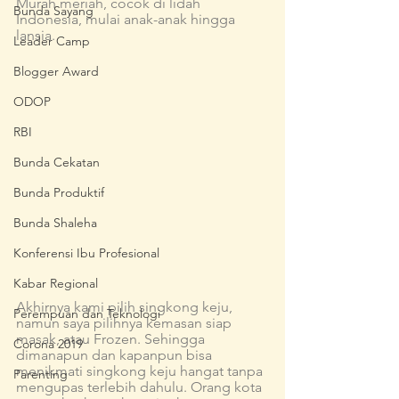
Murah meriah, cocok di lidah 
Bunda Sayang
Indonesia, mulai anak-anak hingga 
lansia.
Leader Camp
Blogger Award
ODOP
RBI
Bunda Cekatan
Bunda Produktif
Bunda Shaleha
Konferensi Ibu Profesional
Kabar Regional
Akhirnya kami pilih singkong keju, 
Perempuan dan Teknologi
namun saya pilihnya kemasan siap 
masak, atau Frozen. Sehingga 
Corona 2019
dimanapun dan kapanpun bisa 
menikmati singkong keju hangat tanpa 
Parenting
mengupas terlebih dahulu. Orang kota 