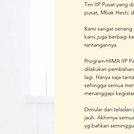
Tim IIP Pusat yang d
Regenerasi Ibu Profesional
B
pusat, Mbak Hesti; 
Kami sangat senang s
Festival Perempuan Pemimpin
kami juga berbagi k
tantangannya.
Program HIMA IIP Pa
dilakukan pembaharu
lagi. Hanya saja ta
sehingga semua memb
menanggapi kegiata
Dimulai dari telada
jauh. Akhirnya semu
yg bahkan seminggu 