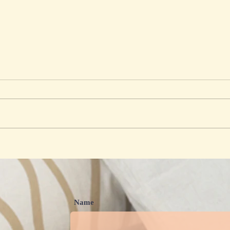
Ibu Profesional Perkuat
The 
Kemitraan Orang Tua untuk
Effec
Mewujudkan Ekosistem PAUD
Mem
Berkualitas
Ibu 
Name