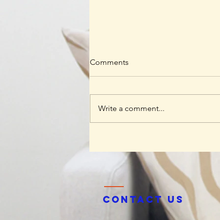
Comments
Write a comment...
Anak Hebat Cinta Bumi: Saat
Tawa Anak Menjadi Benih
Perubahan Jakarta yang Lebih
Bersih
Contact us