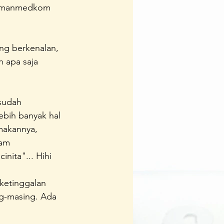
 ; manmedkom 
Team
Ipedia
ing berkenalan, 
 apa saja 
sudah 
ebih banyak hal 
makannya, 
am 
ita"... Hihi
ketinggalan 
ng-masing. Ada 