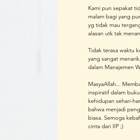
Kami pun sepakat ti
malam bagi yang pun
yg tidak mau tergangg
alasan utk tak mena
Tidak terasa waktu 
yang sangat menarik,
dalam Manajemen Wa
MasyaAllah... Membac
inspiratif dalam buk
kehidupan sehari-ha
bahwa menjadi pengu
biasa. Semoga kebah
cinta dari IIP ;)