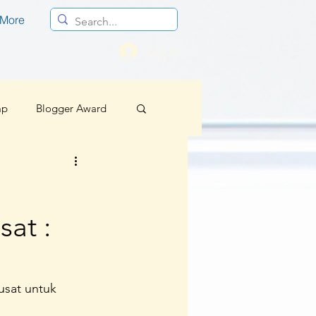
More
Log In
mp
Blogger Award
Profesional
at :
Berita Baik Regional
sif
usat untuk 