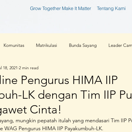
Grow Together Make It Matter
Tentang Kami
Komunitas
Matrikulasi
Bunda Sayang
Leader Ca
l 18, 2021
2 min read
tan
Bunda Produktif
Bunda Shaleha
Konferensi Ibu 
ine Pengurus HIMA IIP
uh-LK dengan Tim IIP Pus
an Teknologi
Corona 2019
Parenting
Cloud 9
awet Cinta!
l
Ibu Pembaharu
Inspirasi
Foundation
Ibu Inklu
ayang, mungkin pepatah itulah yang mendasari Tim IIP P
ke WAG Pengurus HIMA IIP Payakumbuh-LK. 