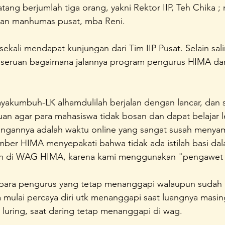
atang berjumlah tiga orang, yakni Rektor IIP, Teh Chika
unda Sayang
Konferensi Perempuan Indonesia
A Home 
dan manhumas pusat, mba Reni.
ekali mendapat kunjungan dari Tim IIP Pusat. Selain sal
eseruan bagaimana jalannya program pengurus HIMA dan
yakumbuh-LK alhamdulilah berjalan dengan lancar, dan 
an agar para mahasiswa tidak bosan dan dapat belajar l
ntangannya adalah waktu online yang sangat susah menya
er HIMA menyepakati bahwa tidak ada istilah basi dal
n di WAG HIMA, karena kami menggunakan "pengawet cin
n para pengurus yang tetap menanggapi walaupun sudah 
a mulai percaya diri utk menanggapi saat luangnya masi
luring, saat daring tetap menanggapi di wag.