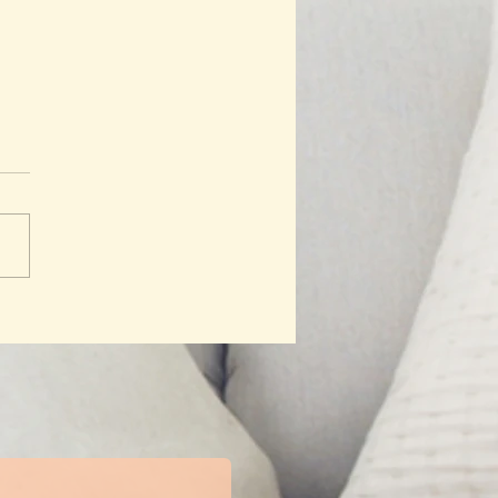
7 Habits of Highly
tive People for Family:
bangun Kepemimpinan
yang Berdampak