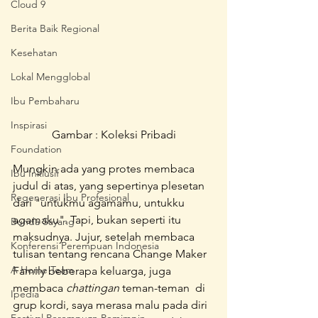
Cloud 9
Berita Baik Regional
Kesehatan
Lokal Mengglobal
Ibu Pembaharu
Inspirasi
Gambar : Koleksi Pribadi
Foundation
Mungkin ada yang protes membaca 
Ibu Inklusif
judul di atas, yang sepertinya plesetan 
Regenerasi Ibu Profesional
dari "untukmu agamamu, untukku 
agamaku". Tapi, bukan seperti itu 
Bunda Sayang
maksudnya. Jujur, setelah membaca 
Konferensi Perempuan Indonesia
tulisan tentang rencana Change Maker 
A Home Team
Family beberapa keluarga, juga 
membaca 
chattingan
 teman-teman  di 
Ipedia
grup kordi, saya merasa malu pada diri 