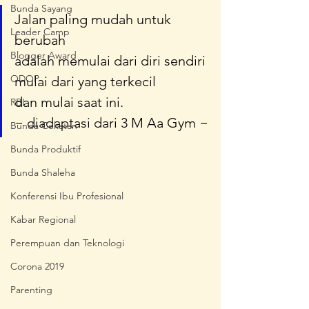
Bunda Sayang
Jalan paling mudah untuk 
Leader Camp
berubah
Blogger Award
adalah memulai dari diri sendiri
ODOP
mulai dari yang terkecil
dan mulai saat ini.
RBI
~ diadaptasi dari 3 M Aa Gym ~
Bunda Cekatan
Bunda Produktif
Bunda Shaleha
Konferensi Ibu Profesional
Kabar Regional
Perempuan dan Teknologi
Corona 2019
Parenting