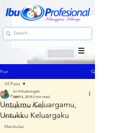
Post
All Posts
Sri Prihatiningsih
All Posts
Jan 14, 2018
2 min read
Untukmu Keluargamu,
Changemaker Family
Untukku Keluargaku
Komunitas
Matrikulasi