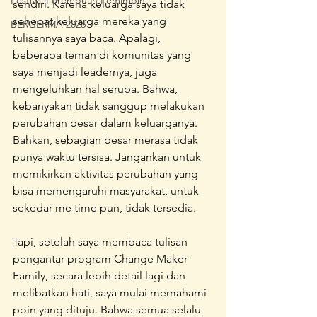
Festival Perempuan Pemimpin
sendiri. Karena keluarga saya tidak 
sehebat keluarga mereka yang 
BERGERMA 2026
tulisannya saya baca. Apalagi, 
beberapa teman di komunitas yang 
saya menjadi leadernya, juga 
mengeluhkan hal serupa. Bahwa, 
kebanyakan tidak sanggup melakukan 
perubahan besar dalam keluarganya. 
Bahkan, sebagian besar merasa tidak 
punya waktu tersisa. Jangankan untuk 
memikirkan aktivitas perubahan yang 
bisa memengaruhi masyarakat, untuk 
sekedar me time pun, tidak tersedia.
Tapi, setelah saya membaca tulisan 
pengantar program Change Maker 
Family, secara lebih detail lagi dan 
melibatkan hati, saya mulai memahami 
poin yang dituju. Bahwa semua selalu 