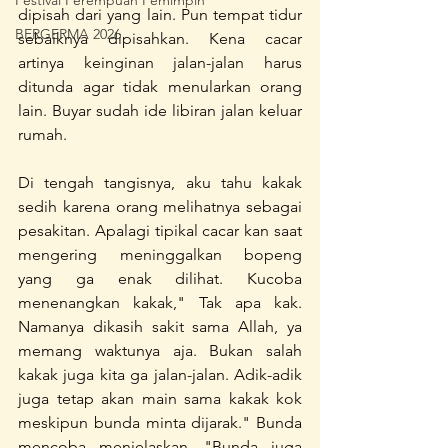
Festival Perempuan Pemimpin
dipisah dari yang lain. Pun tempat tidur 
BERGERMA 2026
sebaiknya dipisahkan. Kena cacar 
artinya keinginan jalan-jalan harus 
ditunda agar tidak menularkan orang 
lain. Buyar sudah ide libiran jalan keluar 
rumah.
Di tengah tangisnya, aku tahu kakak 
sedih karena orang melihatnya sebagai 
pesakitan. Apalagi tipikal cacar kan saat 
mengering meninggalkan bopeng 
yang ga enak dilihat. Kucoba 
menenangkan kakak," Tak apa kak. 
Namanya dikasih sakit sama Allah, ya 
memang waktunya aja. Bukan salah 
kakak juga kita ga jalan-jalan. Adik-adik 
juga tetap akan main sama kakak kok 
meskipun bunda minta dijarak." Bunda 
mencoba menjelaskan. "Bunda juga 