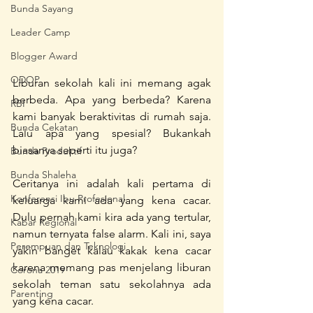
Bunda Sayang
Leader Camp
Blogger Award
ODOP
Liburan sekolah kali ini memang agak 
berbeda. Apa yang berbeda? Karena 
RBI
kami banyak beraktivitas di rumah saja. 
Bunda Cekatan
Lalu apa yang spesial? Bukankah 
biasanya seperti itu juga?
Bunda Produktif
Bunda Shaleha
Ceritanya ini adalah kali pertama di 
Konferensi Ibu Profesional
keluarga kami ada yang kena cacar. 
Dulu pernah kami kira ada yang tertular, 
Kabar Regional
namun ternyata false alarm. Kali ini, saya 
Perempuan dan Teknologi
yakin banget kalau kakak kena cacar 
karena memang pas menjelang liburan 
Corona 2019
sekolah teman satu sekolahnya ada 
Parenting
yang kena cacar.