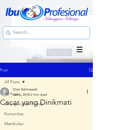
Post
All Posts
Dian Rahmawati
All Posts
Jan 6, 2018
2 min read
Cacar yang Dinikmati
Changemaker Family
Komunitas
Matrikulasi