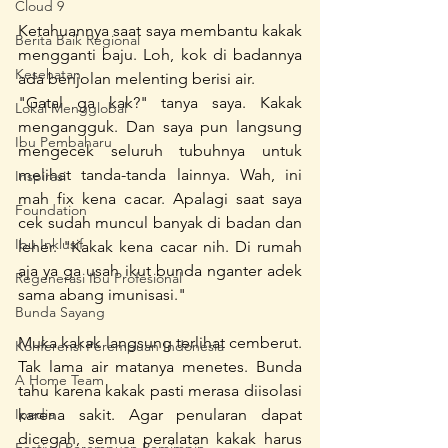
Cloud 9
Ketahuannya saat saya membantu kakak 
Berita Baik Regional
mengganti baju. Loh, kok di badannya 
Kesehatan
ada benjolan melenting berisi air.
"Gatal ga kak?" tanya saya. Kakak 
Lokal Mengglobal
mengangguk. Dan saya pun langsung 
Ibu Pembaharu
mengecek seluruh tubuhnya untuk 
melihat tanda-tanda lainnya. Wah, ini 
Inspirasi
mah fix kena cacar. Apalagi saat saya 
Foundation
cek sudah muncul banyak di badan dan 
Ibu Inklusif
leher. "Kakak kena cacar nih. Di rumah 
aja ya ga usah ikut bunda nganter adek 
Regenerasi Ibu Profesional
sama abang imunisasi."
Bunda Sayang
Muka kakak langsung terlihat cemberut. 
Konferensi Perempuan Indonesia
Tak lama air matanya menetes. Bunda 
A Home Team
tahu karena kakak pasti merasa diisolasi 
karena sakit. Agar penularan dapat 
Ipedia
dicegah, semua peralatan kakak harus 