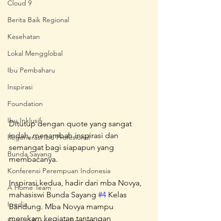
Cloud 9
Berita Baik Regional
Kesehatan
Lokal Mengglobal
Ibu Pembaharu
Inspirasi
Foundation
Ibu Inklusif
Ditutup dengan quote yang sangat 
indah, menambah inspirasi dan 
Regenerasi Ibu Profesional
semangat bagi siapapun yang 
Bunda Sayang
membacanya.
Konferensi Perempuan Indonesia
Inspirasi kedua, hadir dari mba Novya, 
A Home Team
mahasiswi Bunda Sayang 
#4
 Kelas 
Ipedia
Bandung. Mba Novya mampu 
merekam kegiatan tantangan 