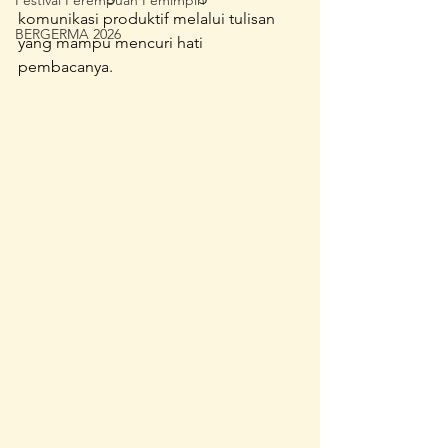
Festival Perempuan Pemimpin
komunikasi produktif melalui tulisan 
BERGERMA 2026
yang mampu mencuri hati 
pembacanya. 