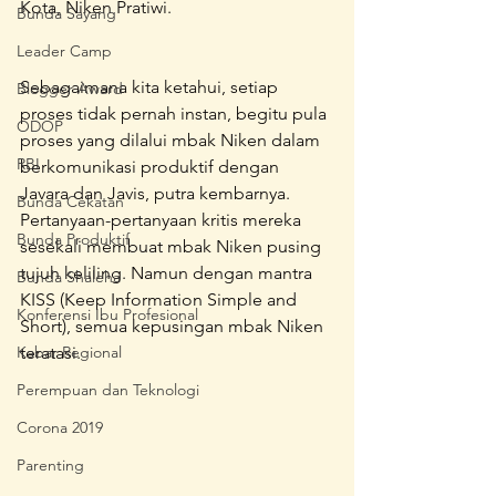
Kota, Niken Pratiwi. 
Bunda Sayang
Leader Camp
Sebagaimana kita ketahui, setiap 
Blogger Award
proses tidak pernah instan, begitu pula 
ODOP
proses yang dilalui mbak Niken dalam 
RBI
berkomunikasi produktif dengan 
Javara dan Javis, putra kembarnya. 
Bunda Cekatan
Pertanyaan-pertanyaan kritis mereka 
Bunda Produktif
sesekali membuat mbak Niken pusing 
tujuh keliling. Namun dengan mantra 
Bunda Shaleha
KISS (Keep Information Simple and 
Konferensi Ibu Profesional
Short), semua kepusingan mbak Niken 
Kabar Regional
teratasi.
Perempuan dan Teknologi
Corona 2019
Parenting