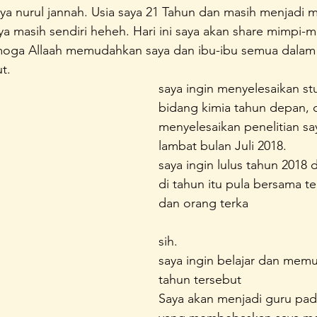
a nurul jannah. Usia saya 21 Tahun dan masih menjadi m
unda Sayang
Konferensi Perempuan Indonesia
A Home 
aya masih sendiri heheh. Hari ini saya akan share mimpi-m
oga Allaah memudahkan saya dan ibu-ibu semua dalam 
t.
saya ingin menyelesaikan stu
bidang kimia tahun depan, 
menyelesaikan penelitian sa
lambat bulan Juli 2018. 
saya ingin lulus tahun 2018 
di tahun itu pula bersama 
dan orang terka
sih.
saya ingin belajar dan memul
tahun tersebut
Saya akan menjadi guru pad