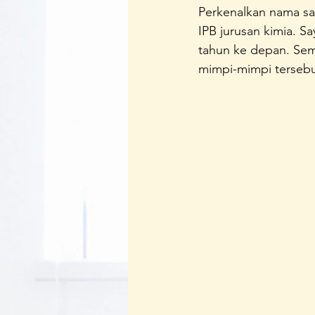
Perkenalkan nama say
Regenerasi Ibu Profesional
B
IPB jurusan kimia. S
tahun ke depan. Sem
mimpi-mimpi tersebu
Festival Perempuan Pemimpin