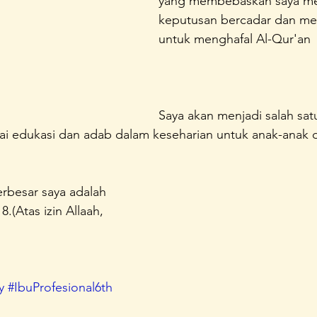
yang membebaskan saya me
keputusan bercadar dan memf
untuk menghafal Al-Qur'an
Saya akan menjadi salah sat
i edukasi dan adab dalam keseharian untuk anak-anak d
erbesar saya adalah 
.(Atas izin Allaah, 
y
#IbuProfesional6th