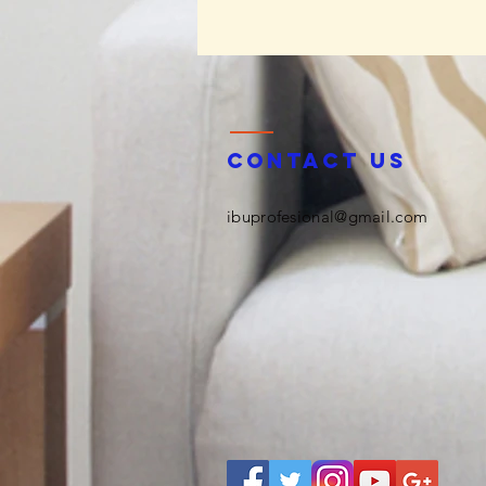
Webinar SEAMEO CECCEP:
Mengubah Paradigma
Pengasuhan dan Kesehatan
Keluarga
Contact us
ibuprofesional@gmail.com