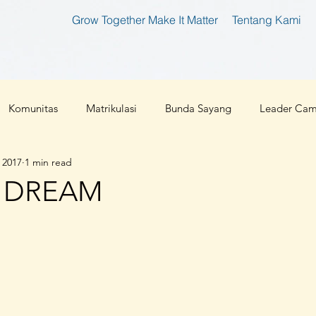
Grow Together Make It Matter
Tentang Kami
Komunitas
Matrikulasi
Bunda Sayang
Leader Ca
 2017
1 min read
tan
Bunda Produktif
Bunda Shaleha
Konferensi Ibu 
S DREAM
an Teknologi
Corona 2019
Parenting
Cloud 9
l
Ibu Pembaharu
Inspirasi
Foundation
Ibu Inklu