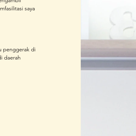
ngambil 
asilitasi saya 
u penggerak di 
i daerah 