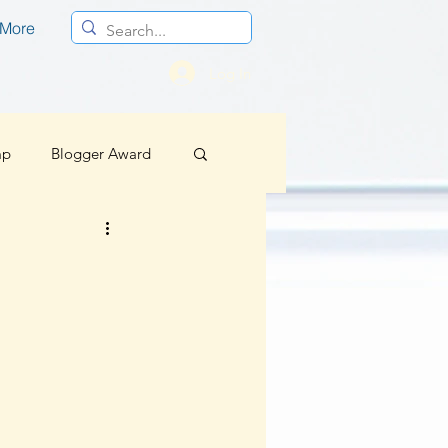
More
Log In
mp
Blogger Award
Profesional
Berita Baik Regional
sif