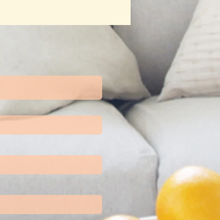
kta Hari Buku Yang Patut
a Ketahui