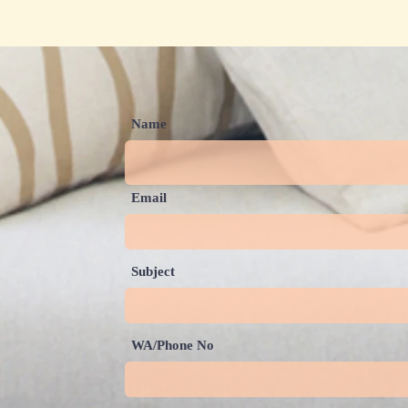
Empat Hal yang Perlu
5 Fa
Disiapkan agar Melahirkan
Bund
Menjadi Momen yang
Menyenangkan
Name
Email
Subject
WA/Phone No