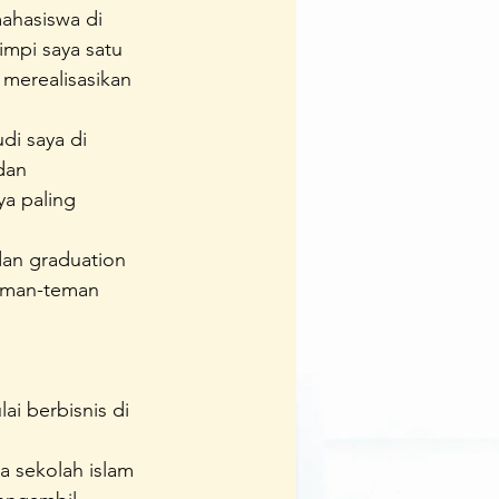
ahasiswa di 
Team
Ipedia
impi saya satu 
merealisasikan 
di saya di 
dan 
ya paling 
dan graduation 
teman-teman 
ai berbisnis di 
a sekolah islam 