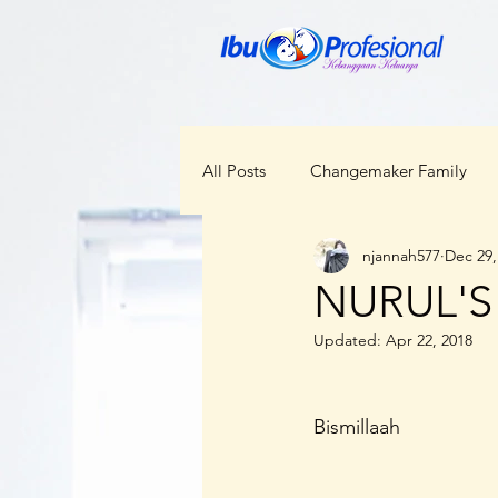
All Posts
Changemaker Family
njannah577
Dec 29,
ODOP
RBI
Bunda Ceka
NURUL'
Updated:
Apr 22, 2018
Kabar Regional
Perempuan d
Bismillaah
Kesehatan
Lokal Menggloba