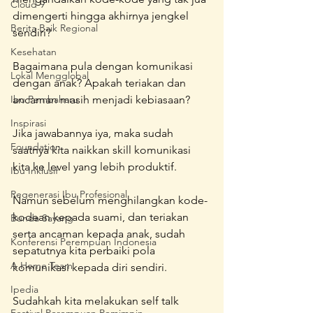
Cloud 9
dimengerti hingga akhirnya jengkel 
Berita Baik Regional
sendiri?
Kesehatan
Bagaimana pula dengan komunikasi 
Lokal Mengglobal
dengan anak? Apakah teriakan dan 
Ibu Pembaharu
ancaman masih menjadi kebiasaan? 
Inspirasi
Jika jawabannya iya, maka sudah 
Foundation
saatnya kita naikkan skill komunikasi 
kita ke level yang lebih produktif. 
Ibu Inklusif
Regenerasi Ibu Profesional
Namun sebelum menghilangkan kode-
kodean kepada suami, dan teriakan 
Bunda Sayang
serta ancaman kepada anak, sudah 
Konferensi Perempuan Indonesia
sepatutnya kita perbaiki pola 
A Home Team
komunikasi kepada diri sendiri.
Ipedia
Sudahkah kita melakukan self talk 