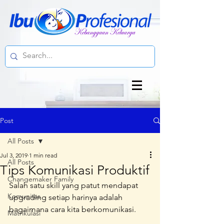
Post
All Posts
Jul 3, 2019
1 min read
All Posts
Tips Komunikasi Produktif
Changemaker Family
Salah satu skill yang patut mendapat 
Komunitas
upgrading setiap harinya adalah 
bagaimana cara kita berkomunikasi.
Matrikulasi