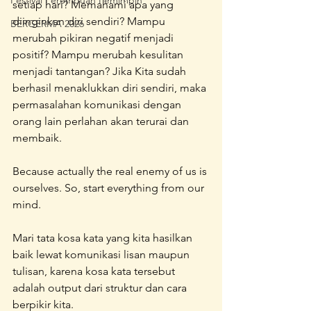
Festival Perempuan Pemimpin
setiap hari? Memahami apa yang 
diinginkan diri sendiri? Mampu 
BERGERMA 2026
merubah pikiran negatif menjadi 
positif? Mampu merubah kesulitan 
menjadi tantangan? Jika Kita sudah 
berhasil menaklukkan diri sendiri, maka 
permasalahan komunikasi dengan 
orang lain perlahan akan terurai dan 
membaik.
Because actually the real enemy of us is 
ourselves. So, start everything from our 
mind.
Mari tata kosa kata yang kita hasilkan 
baik lewat komunikasi lisan maupun 
tulisan, karena kosa kata tersebut 
adalah output dari struktur dan cara 
berpikir kita.