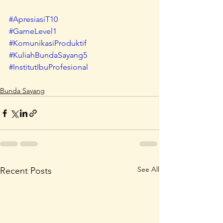
#ApresiasiT10
#GameLevel1
#KomunikasiProduktif
#KuliahBundaSayang5
#InstitutIbuProfesional
Bunda Sayang
See All
Recent Posts