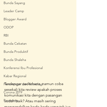
Bunda Sayang
Leader Camp
Blogger Award
ODOP
RBI
Bunda Cekatan
Bunda Produktif
Bunda Shaleha
Konferensi Ibu Profesional
Kabar Regional
Terdengar sederhana, namun coba 
Perempuan dan Teknologi
sesekali kita review apakah proses 
Corona 2019
komunikasi kita dengan pasangan 
Parenting
sudah baik? Atau masih sering 
mengandalkan kode-kode yang tak jua 